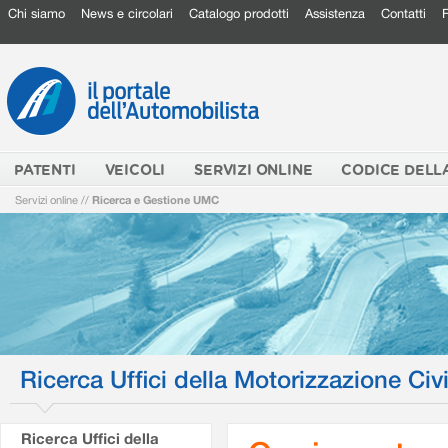
Chi siamo
News e circolari
Catalogo prodotti
Assistenza
Contatti
PATENTI
VEICOLI
SERVIZI ONLINE
CODICE DELL
Servizi online
//
Ricerca e Gestione UMC
Ricerca Uffici della Motorizzazione Civi
Ricerca Uffici della