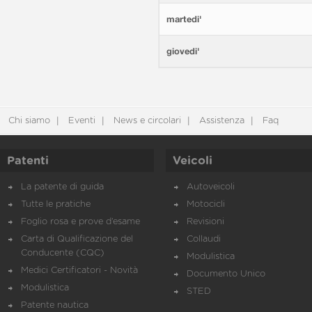
martedi'
giovedi'
Chi siamo
Eventi
News e circolari
Assistenza
Faq
Patenti
Veicoli
La patente di guida
Autoveicoli
Tutte le pratiche
Motocicli
Foglio rosa e prove d’esame
Revisioni
Carta di Qualificazione del
Collaudi
Conducente (CQC)
Modulistica
Medici Certificatori - Novità
Documento Unico
Modulistica
STED
Patente nautica