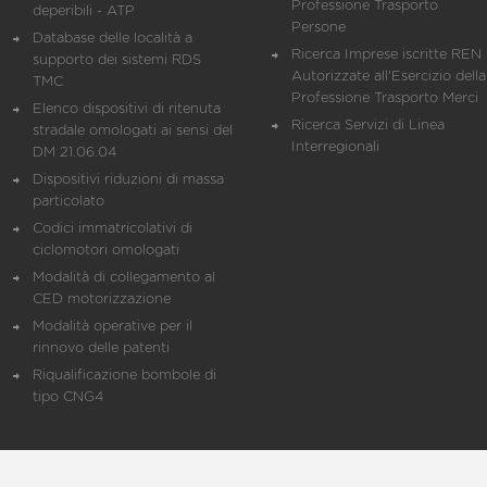
Professione Trasporto
deperibili - ATP
Persone
Database delle località a
Ricerca Imprese iscritte REN 
supporto dei sistemi RDS
Autorizzate all'Esercizio della
TMC
Professione Trasporto Merci
Elenco dispositivi di ritenuta
Ricerca Servizi di Linea
stradale omologati ai sensi del
Interregionali
DM 21.06.04
Dispositivi riduzioni di massa
particolato
Codici immatricolativi di
ciclomotori omologati
Modalità di collegamento al
CED motorizzazione
Modalità operative per il
rinnovo delle patenti
Riqualificazione bombole di
tipo CNG4