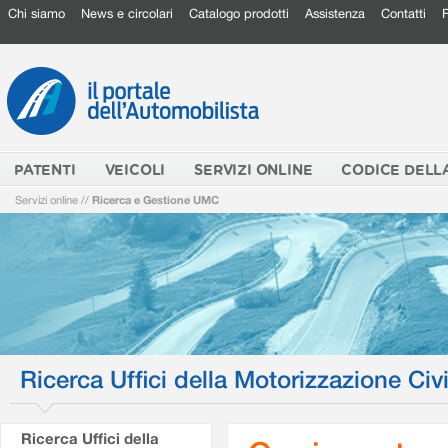
Chi siamo
News e circolari
Catalogo prodotti
Assistenza
Contatti
PATENTI
VEICOLI
SERVIZI ONLINE
CODICE DELL
Servizi online
//
Ricerca e Gestione UMC
Ricerca Uffici della Motorizzazione Civi
Ricerca Uffici della