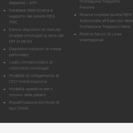
Professione Trasporto
deperibili - ATP
Persone
Database delle località a
Ricerca Imprese iscritte REN 
supporto dei sistemi RDS
Autorizzate all'Esercizio della
TMC
Professione Trasporto Merci
Elenco dispositivi di ritenuta
Ricerca Servizi di Linea
stradale omologati ai sensi del
Interregionali
DM 21.06.04
Dispositivi riduzioni di massa
particolato
Codici immatricolativi di
ciclomotori omologati
Modalità di collegamento al
CED motorizzazione
Modalità operative per il
rinnovo delle patenti
Riqualificazione bombole di
tipo CNG4