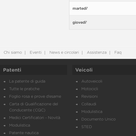
martedi'
giovedi'
Chi siamo
Eventi
News e circolari
Assistenza
Faq
Patenti
Veicoli
La patente di guida
Autoveicoli
Tutte le pratiche
Motocicli
Foglio rosa e prove d’esame
Revisioni
Carta di Qualificazione del
Collaudi
Conducente (CQC)
Modulistica
Medici Certificatori - Novità
Documento Unico
Modulistica
STED
Patente nautica