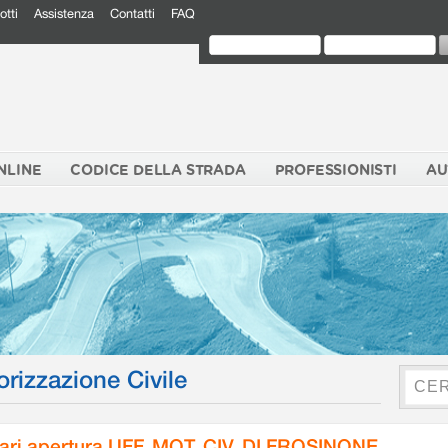
otti
Assistenza
Contatti
FAQ
NLINE
CODICE DELLA STRADA
PROFESSIONISTI
AU
orizzazione Civile
ari apertura UFF. MOT. CIV. DI FROSINONE