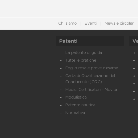
Chi siamo
Eventi
News e circolari
Patenti
Ve
La patente di guida
Tutte le pratiche
Foglio rosa e prove d’esame
Carta di Qualificazione del
Conducente (CQC)
Medici Certificatori - Novità
Modulistica
Patente nautica
Normativa