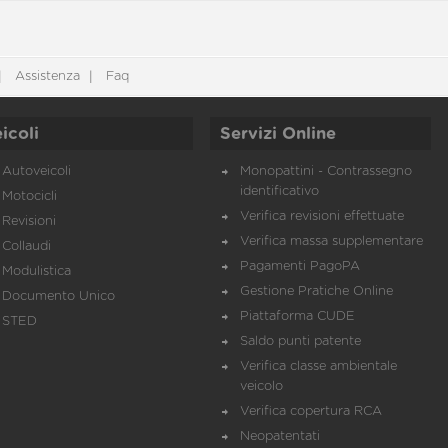
Assistenza
Faq
icoli
Servizi Online
Autoveicoli
Monopattini - Contrassegno
identificativo
Motocicli
Verifica revisioni effettuate
Revisioni
Verifica massa supplementare
Collaudi
Pagamenti PagoPA
Modulistica
Gestione Pratiche Online
Documento Unico
Piattaforma CUDE
STED
Saldo punti patente
Verifica classe ambientale
veicolo
Verifica copertura RCA
Neopatentati