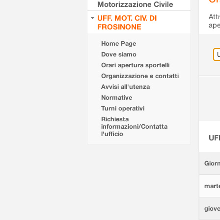
Motorizzazione Civile
Att
UFF. MOT. CIV. DI
ape
FROSINONE
Home Page
Dove siamo
Orari apertura sportelli
Organizzazione e contatti
Avvisi all'utenza
Normative
Turni operativi
Richiesta
informazioni/Contatta
l'ufficio
UF
Giorn
marte
giove