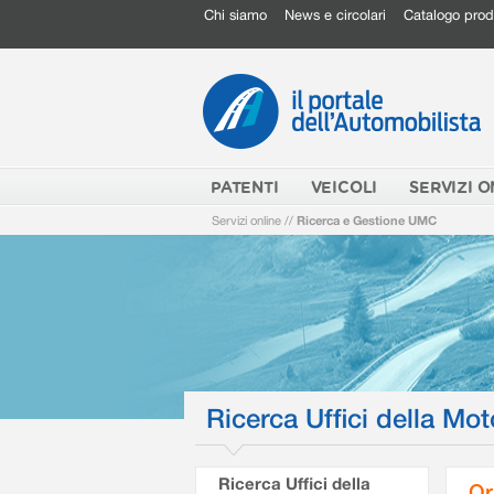
Chi siamo
News e circolari
Catalogo prod
PATENTI
VEICOLI
SERVIZI O
Servizi online
//
Ricerca e Gestione UMC
Ricerca Uffici della Mot
Ricerca Uffici della
Or