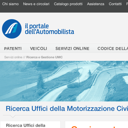
Chi siamo
News e circolari
Catalogo prodotti
Assistenza
Contatti
PATENTI
VEICOLI
SERVIZI ONLINE
CODICE DELL
Servizi online
//
Ricerca e Gestione UMC
Ricerca Uffici della Motorizzazione Civi
Ricerca Uffici della