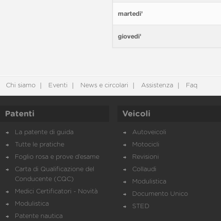
martedi'
giovedi'
Chi siamo
Eventi
News e circolari
Assistenza
Faq
Patenti
Veicoli
La patente di guida
Autoveicoli
Tutte le pratiche
Motocicli
Foglio rosa e prove d’esame
Revisioni
Carta di Qualificazione del
Collaudi
Conducente (CQC)
Modulistica
Medici Certificatori - Novità
Documento Unico
Modulistica
STED
Patente nautica