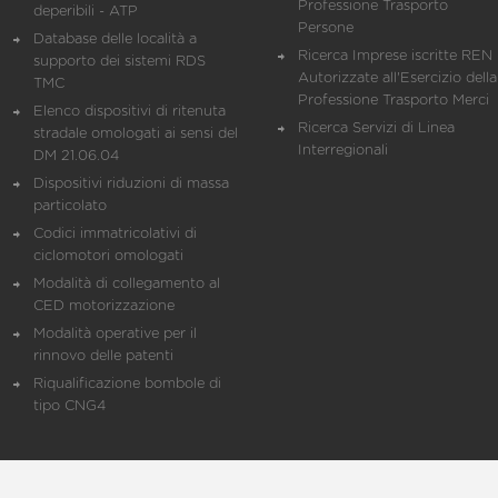
Professione Trasporto
deperibili - ATP
Persone
Database delle località a
Ricerca Imprese iscritte REN 
supporto dei sistemi RDS
Autorizzate all'Esercizio della
TMC
Professione Trasporto Merci
Elenco dispositivi di ritenuta
Ricerca Servizi di Linea
stradale omologati ai sensi del
Interregionali
DM 21.06.04
Dispositivi riduzioni di massa
particolato
Codici immatricolativi di
ciclomotori omologati
Modalità di collegamento al
CED motorizzazione
Modalità operative per il
rinnovo delle patenti
Riqualificazione bombole di
tipo CNG4