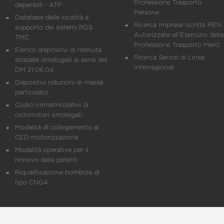
Professione Trasporto
deperibili - ATP
Persone
Database delle località a
Ricerca Imprese iscritte REN 
supporto dei sistemi RDS
Autorizzate all'Esercizio della
TMC
Professione Trasporto Merci
Elenco dispositivi di ritenuta
Ricerca Servizi di Linea
stradale omologati ai sensi del
Interregionali
DM 21.06.04
Dispositivi riduzioni di massa
particolato
Codici immatricolativi di
ciclomotori omologati
Modalità di collegamento al
CED motorizzazione
Modalità operative per il
rinnovo delle patenti
Riqualificazione bombole di
tipo CNG4