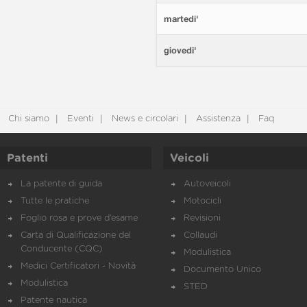
martedi'
giovedi'
Chi siamo
Eventi
News e circolari
Assistenza
Faq
Patenti
Veicoli
La patente di guida
Autoveicoli
Tutte le pratiche
Motocicli
Foglio rosa e prove d’esame
Revisioni
Carta di Qualificazione del
Collaudi
Conducente (CQC)
Modulistica
Medici Certificatori - Novità
Documento Unico
Modulistica
STED
Patente nautica