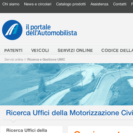
Chi siamo
News e circolari
Catalogo prodotti
Assistenza
Contatti
PATENTI
VEICOLI
SERVIZI ONLINE
CODICE DELL
Servizi online
//
Ricerca e Gestione UMC
Ricerca Uffici della Motorizzazione Civi
Ricerca Uffici della