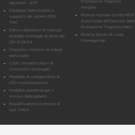
Professione Trasporto
deperibili - ATP
Persone
Database delle località a
Ricerca Imprese iscritte REN 
supporto dei sistemi RDS
Autorizzate all'Esercizio della
TMC
Professione Trasporto Merci
Elenco dispositivi di ritenuta
Ricerca Servizi di Linea
stradale omologati ai sensi del
Interregionali
DM 21.06.04
Dispositivi riduzioni di massa
particolato
Codici immatricolativi di
ciclomotori omologati
Modalità di collegamento al
CED motorizzazione
Modalità operative per il
rinnovo delle patenti
Riqualificazione bombole di
tipo CNG4