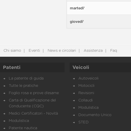
martedi'
giovedi'
Chi siamo
Eventi
News e circolari
Assistenza
Faq
Patenti
Veicoli
La patente di guida
Autoveicoli
Tutte le pratiche
Motocicli
Foglio rosa e prove d’esame
Revisioni
Carta di Qualificazione del
Collaudi
Conducente (CQC)
Modulistica
Medici Certificatori - Novità
Documento Unico
Modulistica
STED
Patente nautica