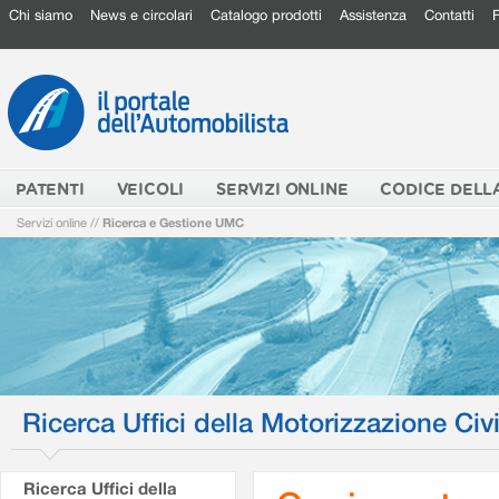
Chi siamo
News e circolari
Catalogo prodotti
Assistenza
Contatti
PATENTI
VEICOLI
SERVIZI ONLINE
CODICE DELL
Servizi online
//
Ricerca e Gestione UMC
Ricerca Uffici della Motorizzazione Civi
Ricerca Uffici della