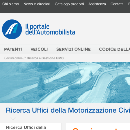
Chi siamo
News e circolari
Catalogo prodotti
Assistenza
Contatti
PATENTI
VEICOLI
SERVIZI ONLINE
CODICE DELL
Servizi online
//
Ricerca e Gestione UMC
Ricerca Uffici della Motorizzazione Civi
Ricerca Uffici della