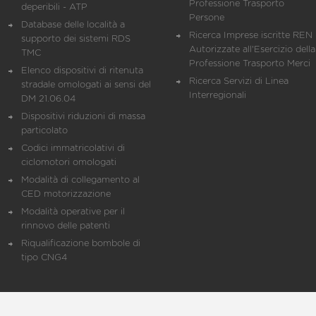
Professione Trasporto
deperibili - ATP
Persone
Database delle località a
Ricerca Imprese iscritte REN 
supporto dei sistemi RDS
Autorizzate all'Esercizio della
TMC
Professione Trasporto Merci
Elenco dispositivi di ritenuta
Ricerca Servizi di Linea
stradale omologati ai sensi del
Interregionali
DM 21.06.04
Dispositivi riduzioni di massa
particolato
Codici immatricolativi di
ciclomotori omologati
Modalità di collegamento al
CED motorizzazione
Modalità operative per il
rinnovo delle patenti
Riqualificazione bombole di
tipo CNG4