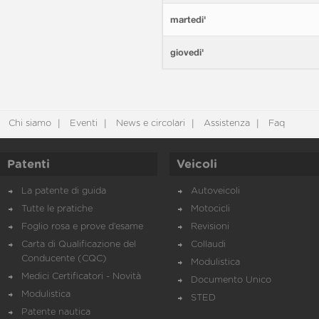
martedi'
giovedi'
Chi siamo
Eventi
News e circolari
Assistenza
Faq
Patenti
Veicoli
La patente di guida
Autoveicoli
Tutte le pratiche
Motocicli
Foglio rosa e prove d’esame
Revisioni
Carta di Qualificazione del
Collaudi
Conducente (CQC)
Modulistica
Medici Certificatori - Novità
Documento Unico
Modulistica
STED
Patente nautica