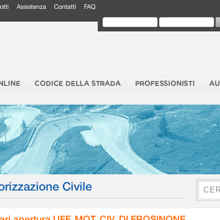
otti
Assistenza
Contatti
FAQ
NLINE
CODICE DELLA STRADA
PROFESSIONISTI
AU
orizzazione Civile
ari apertura UFF. MOT. CIV. DI FROSINONE