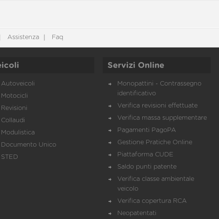
Assistenza
Faq
icoli
Servizi Online
Autoveicoli
Monopattini - Contrassegno
identificativo
Motocicli
Verifica revisioni effettuate
Revisioni
Verifica massa supplementare
Collaudi
Pagamenti PagoPA
Modulistica
Gestione Pratiche Online
Documento Unico
Piattaforma CUDE
STED
Saldo punti patente
Verifica classe ambientale
veicolo
Verifica copertura RCA
Neopatentati