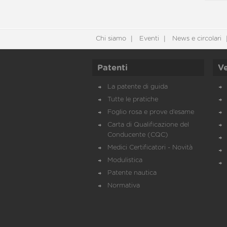
Chi siamo
Eventi
News e circolari
Patenti
Ve
La patente di guida
Tutte le pratiche
Foglio rosa e prove d’esame
Carta di Qualificazione del
Conducente (CQC)
Medici Certificatori - Novità
Modulistica
Patente nautica
Normativa