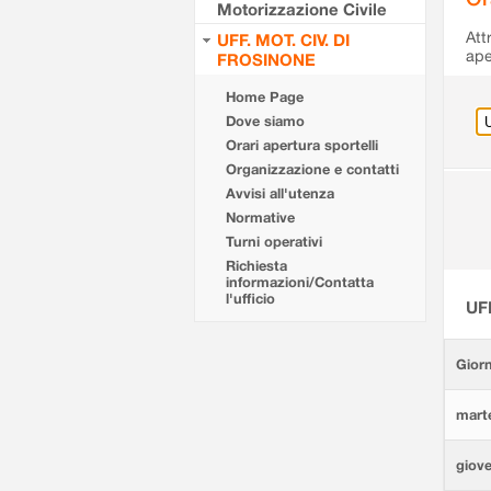
Motorizzazione Civile
Att
UFF. MOT. CIV. DI
ape
FROSINONE
Home Page
Dove siamo
Orari apertura sportelli
Organizzazione e contatti
Avvisi all'utenza
Normative
Turni operativi
Richiesta
informazioni/Contatta
l'ufficio
UF
Giorn
marte
giove