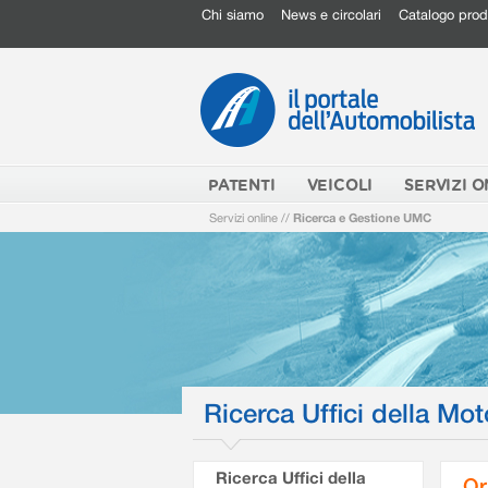
Chi siamo
News e circolari
Catalogo prod
PATENTI
VEICOLI
SERVIZI O
Servizi online
//
Ricerca e Gestione UMC
Ricerca Uffici della Mot
Ricerca Uffici della
Or