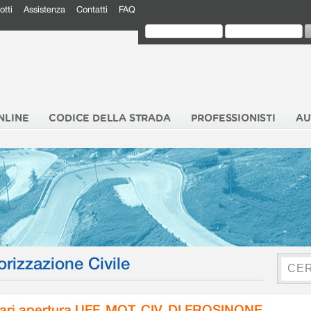
otti
Assistenza
Contatti
FAQ
NLINE
CODICE DELLA STRADA
PROFESSIONISTI
AU
orizzazione Civile
ari apertura UFF. MOT. CIV. DI FROSINONE