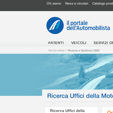
Chi siamo
News e circolari
Catalogo prod
PATENTI
VEICOLI
SERVIZI O
Servizi online
//
Ricerca e Gestione UMC
Ricerca Uffici della Mot
Ricerca Uffici della
Or