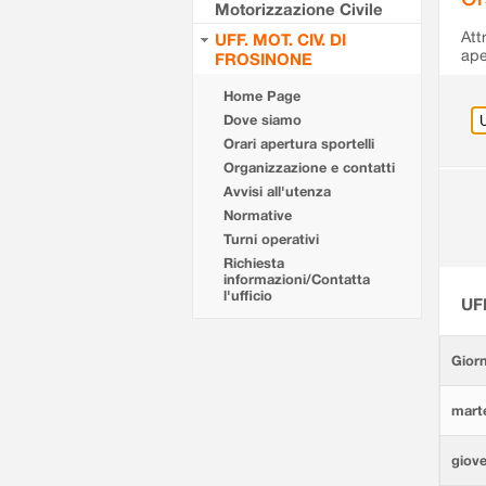
Motorizzazione Civile
Att
UFF. MOT. CIV. DI
ape
FROSINONE
Home Page
Dove siamo
Orari apertura sportelli
Organizzazione e contatti
Avvisi all'utenza
Normative
Turni operativi
Richiesta
informazioni/Contatta
l'ufficio
UF
Giorn
marte
giove