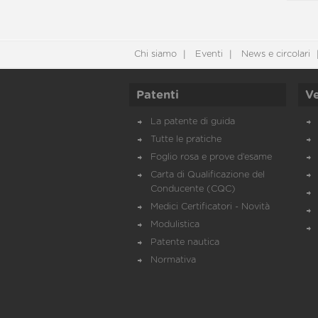
Chi siamo
Eventi
News e circolari
Patenti
Ve
La patente di guida
Tutte le pratiche
Foglio rosa e prove d’esame
Carta di Qualificazione del
Conducente (CQC)
Medici Certificatori - Novità
Modulistica
Patente nautica
Normativa