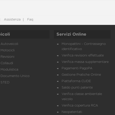
Assistenza
Faq
icoli
Servizi Online
Autoveicoli
Monopattini - Contrassegno
identificativo
Motocicli
Verifica revisioni effettuate
Revisioni
Verifica massa supplementare
Collaudi
Pagamenti PagoPA
Modulistica
Gestione Pratiche Online
Documento Unico
Piattaforma CUDE
STED
Saldo punti patente
Verifica classe ambientale
veicolo
Verifica copertura RCA
Neopatentati