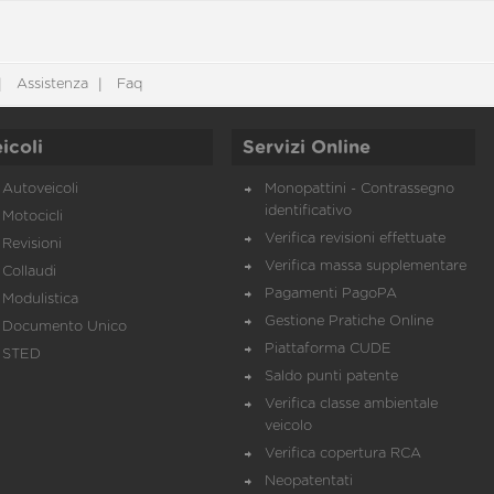
Assistenza
Faq
icoli
Servizi Online
Autoveicoli
Monopattini - Contrassegno
identificativo
Motocicli
Verifica revisioni effettuate
Revisioni
Verifica massa supplementare
Collaudi
Pagamenti PagoPA
Modulistica
Gestione Pratiche Online
Documento Unico
Piattaforma CUDE
STED
Saldo punti patente
Verifica classe ambientale
veicolo
Verifica copertura RCA
Neopatentati