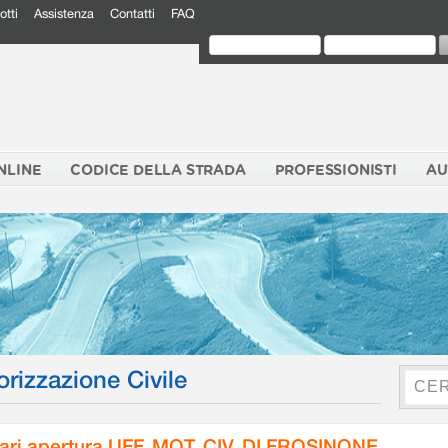
otti
Assistenza
Contatti
FAQ
NLINE
CODICE DELLA STRADA
PROFESSIONISTI
AU
orizzazione Civile
ari apertura UFF. MOT. CIV. DI FROSINONE