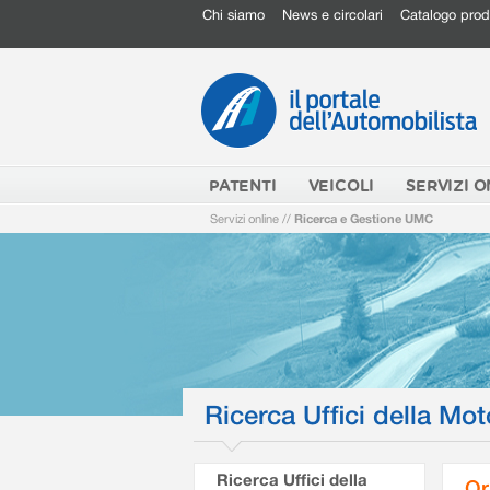
Chi siamo
News e circolari
Catalogo prod
PATENTI
VEICOLI
SERVIZI O
Servizi online
//
Ricerca e Gestione UMC
Ricerca Uffici della Mot
Ricerca Uffici della
Or