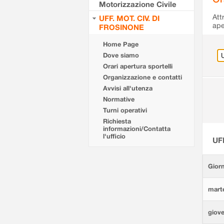
Motorizzazione Civile
Att
UFF. MOT. CIV. DI
ape
FROSINONE
Home Page
Dove siamo
Orari apertura sportelli
Organizzazione e contatti
Avvisi all'utenza
Normative
Turni operativi
Richiesta
informazioni/Contatta
l'ufficio
UF
Giorn
marte
giove