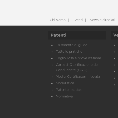
Chi siamo
Eventi
News e circolari
Patenti
Ve
La patente di guida
Tutte le pratiche
Foglio rosa e prove d’esame
Carta di Qualificazione del
Conducente (CQC)
Medici Certificatori - Novità
Modulistica
Patente nautica
Normativa