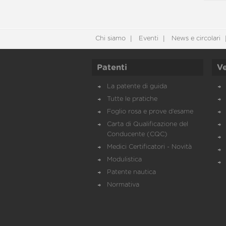
Chi siamo
Eventi
News e circolari
Patenti
Ve
La patente di guida
Tutte le pratiche
Foglio rosa e prove d’esame
Carta di Qualificazione del
Conducente (CQC)
Medici Certificatori - Novità
Modulistica
Patente nautica
Normativa