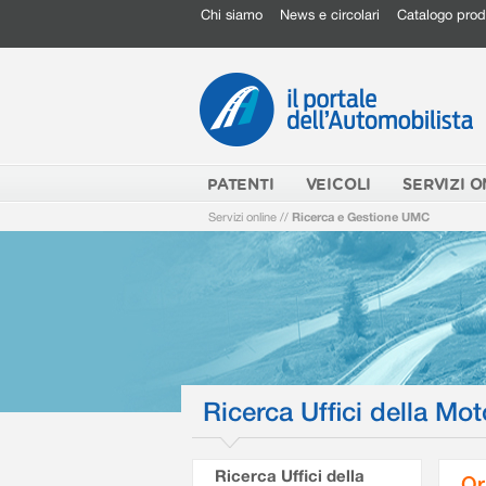
Chi siamo
News e circolari
Catalogo prod
PATENTI
VEICOLI
SERVIZI O
Servizi online
//
Ricerca e Gestione UMC
Ricerca Uffici della Mot
Ricerca Uffici della
Or