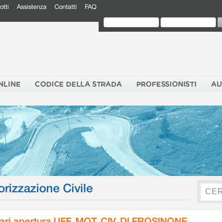
otti
Assistenza
Contatti
FAQ
NLINE
CODICE DELLA STRADA
PROFESSIONISTI
AU
orizzazione Civile
ari apertura UFF. MOT. CIV. DI FROSINONE