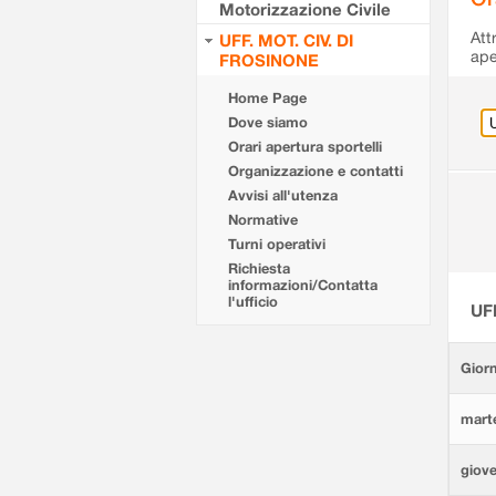
Motorizzazione Civile
Att
UFF. MOT. CIV. DI
ape
FROSINONE
Home Page
Dove siamo
Orari apertura sportelli
Organizzazione e contatti
Avvisi all'utenza
Normative
Turni operativi
Richiesta
informazioni/Contatta
l'ufficio
UF
Giorn
marte
giove