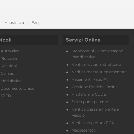
Assistenza
Faq
icoli
Servizi Online
Autoveicoli
Monopattini - Contrassegno
identificativo
Motocicli
Verifica revisioni effettuate
Revisioni
Verifica massa supplementare
Collaudi
Pagamenti PagoPA
Modulistica
Gestione Pratiche Online
Documento Unico
Piattaforma CUDE
STED
Saldo punti patente
Verifica classe ambientale
veicolo
Verifica copertura RCA
Neopatentati