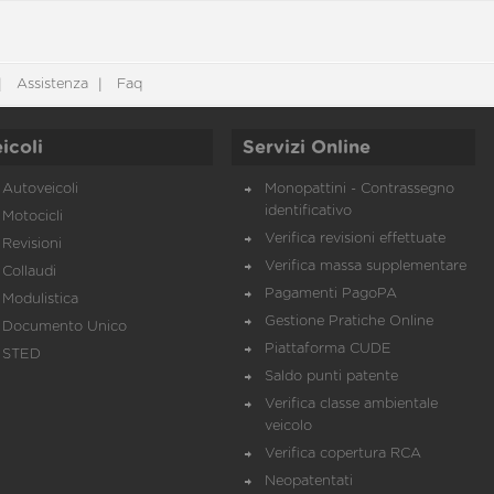
Assistenza
Faq
icoli
Servizi Online
Autoveicoli
Monopattini - Contrassegno
identificativo
Motocicli
Verifica revisioni effettuate
Revisioni
Verifica massa supplementare
Collaudi
Pagamenti PagoPA
Modulistica
Gestione Pratiche Online
Documento Unico
Piattaforma CUDE
STED
Saldo punti patente
Verifica classe ambientale
veicolo
Verifica copertura RCA
Neopatentati