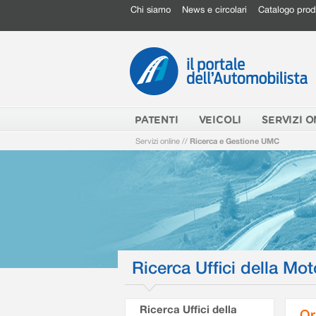
Chi siamo
News e circolari
Catalogo prod
PATENTI
VEICOLI
SERVIZI O
Servizi online
//
Ricerca e Gestione UMC
Ricerca Uffici della Mot
Ricerca Uffici della
Or