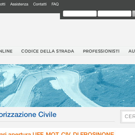
otti
Assistenza
Contatti
FAQ
NLINE
CODICE DELLA STRADA
PROFESSIONISTI
AU
orizzazione Civile
ari apertura UFF. MOT. CIV. DI FROSINONE