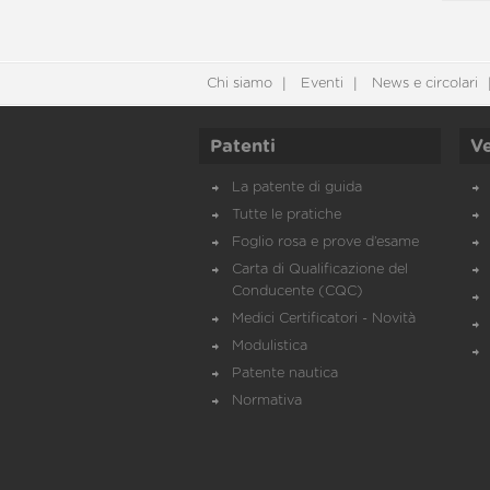
Chi siamo
Eventi
News e circolari
Patenti
Ve
La patente di guida
Tutte le pratiche
Foglio rosa e prove d’esame
Carta di Qualificazione del
Conducente (CQC)
Medici Certificatori - Novità
Modulistica
Patente nautica
Normativa