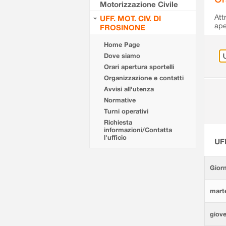
Motorizzazione Civile
Att
UFF. MOT. CIV. DI
ape
FROSINONE
Home Page
Dove siamo
Orari apertura sportelli
Organizzazione e contatti
Avvisi all'utenza
Normative
Turni operativi
Richiesta
informazioni/Contatta
l'ufficio
UF
Giorn
marte
giove