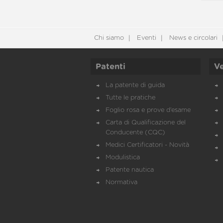
Chi siamo
Eventi
News e circolari
Patenti
Ve
La patente di guida
Tutte le pratiche
Foglio rosa e prove d’esame
Carta di Qualificazione del
Conducente (CQC)
Medici Certificatori - Novità
Modulistica
Patente nautica
Normativa