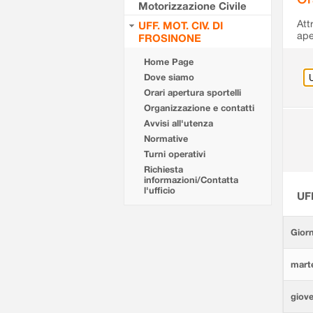
Motorizzazione Civile
Att
UFF. MOT. CIV. DI
ape
FROSINONE
Home Page
Dove siamo
Orari apertura sportelli
Organizzazione e contatti
Avvisi all'utenza
Normative
Turni operativi
Richiesta
informazioni/Contatta
l'ufficio
UF
Giorn
marte
giove