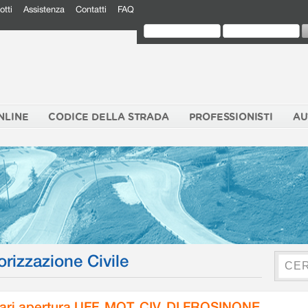
otti
Assistenza
Contatti
FAQ
NLINE
CODICE DELLA STRADA
PROFESSIONISTI
AU
orizzazione Civile
ari apertura UFF. MOT. CIV. DI FROSINONE