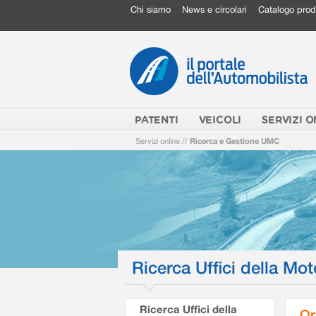
Chi siamo
News e circolari
Catalogo prod
PATENTI
VEICOLI
SERVIZI O
Servizi online
//
Ricerca e Gestione UMC
Ricerca Uffici della Mot
Ricerca Uffici della
Or