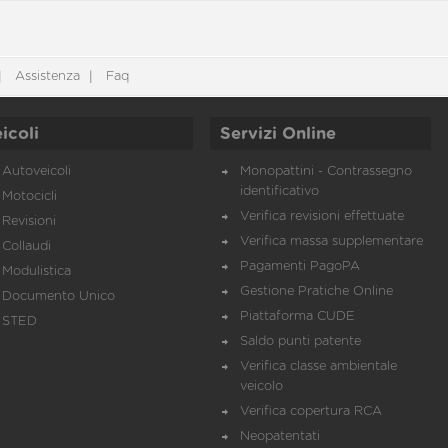
Assistenza
Faq
icoli
Servizi Online
Autoveicoli
Monopattini - Contrassegno
identificativo
Motocicli
Verifica revisioni effettuate
Revisioni
Verifica massa supplementare
Collaudi
Pagamenti PagoPA
Modulistica
Gestione Pratiche Online
Documento Unico
Piattaforma CUDE
STED
Saldo punti patente
Verifica classe ambientale
veicolo
Verifica copertura RCA
Neopatentati