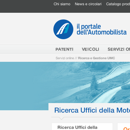
Chi siamo
News e circolari
Catalogo prod
PATENTI
VEICOLI
SERVIZI O
Servizi online
//
Ricerca e Gestione UMC
Ricerca Uffici della Mot
Ricerca Uffici della
Or