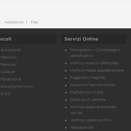
Assistenza
Faq
icoli
Servizi Online
Autoveicoli
Monopattini - Contrassegno
identificativo
Motocicli
Verifica revisioni effettuate
Revisioni
Verifica massa supplementare
Collaudi
Pagamenti PagoPA
Modulistica
Gestione Pratiche Online
Documento Unico
Piattaforma CUDE
STED
Saldo punti patente
Verifica classe ambientale
veicolo
Verifica copertura RCA
Neopatentati