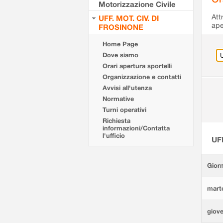
Motorizzazione Civile
Att
UFF. MOT. CIV. DI
ape
FROSINONE
Home Page
Dove siamo
Orari apertura sportelli
Organizzazione e contatti
Avvisi all'utenza
Normative
Turni operativi
Richiesta
informazioni/Contatta
l'ufficio
UF
Giorn
marte
giove