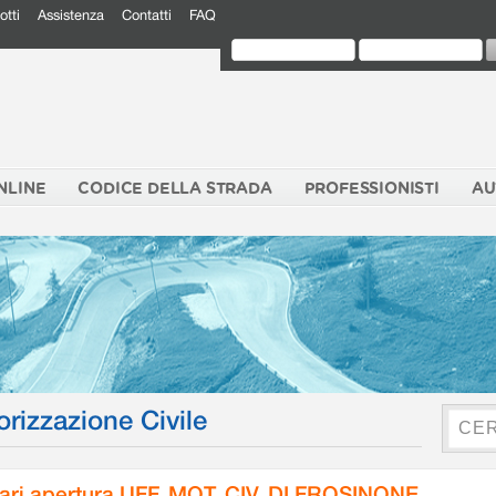
otti
Assistenza
Contatti
FAQ
NLINE
CODICE DELLA STRADA
PROFESSIONISTI
AU
orizzazione Civile
ari apertura UFF. MOT. CIV. DI FROSINONE