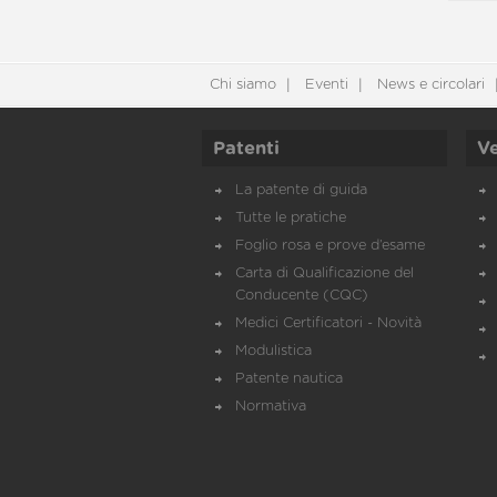
Chi siamo
Eventi
News e circolari
Patenti
Ve
La patente di guida
Tutte le pratiche
Foglio rosa e prove d’esame
Carta di Qualificazione del
Conducente (CQC)
Medici Certificatori - Novità
Modulistica
Patente nautica
Normativa