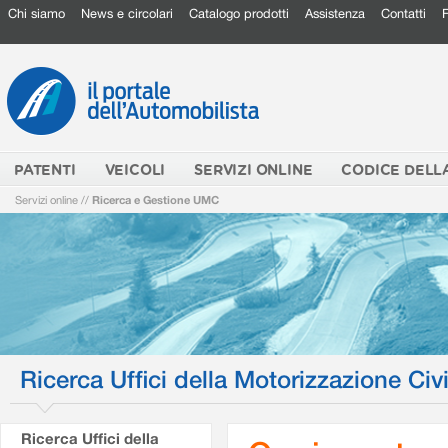
Chi siamo
News e circolari
Catalogo prodotti
Assistenza
Contatti
PATENTI
VEICOLI
SERVIZI ONLINE
CODICE DELL
Servizi online
//
Ricerca e Gestione UMC
Ricerca Uffici della Motorizzazione Civi
Ricerca Uffici della