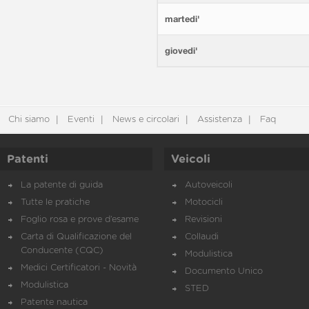
martedi'
giovedi'
Chi siamo
Eventi
News e circolari
Assistenza
Faq
Patenti
Veicoli
La patente di guida
Autoveicoli
Tutte le pratiche
Motocicli
Foglio rosa e prove d’esame
Revisioni
Carta di Qualificazione del
Collaudi
Conducente (CQC)
Modulistica
Medici Certificatori - Novità
Documento Unico
Modulistica
STED
Patente nautica