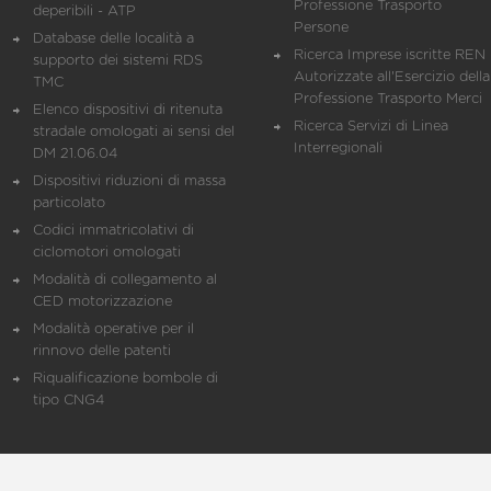
Professione Trasporto
deperibili - ATP
Persone
Database delle località a
Ricerca Imprese iscritte REN 
supporto dei sistemi RDS
Autorizzate all'Esercizio della
TMC
Professione Trasporto Merci
Elenco dispositivi di ritenuta
Ricerca Servizi di Linea
stradale omologati ai sensi del
Interregionali
DM 21.06.04
Dispositivi riduzioni di massa
particolato
Codici immatricolativi di
ciclomotori omologati
Modalità di collegamento al
CED motorizzazione
Modalità operative per il
rinnovo delle patenti
Riqualificazione bombole di
tipo CNG4