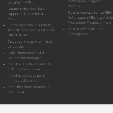
Professione Trasporto
deperibili - ATP
Persone
Database delle località a
Ricerca Imprese iscritte REN 
supporto dei sistemi RDS
Autorizzate all'Esercizio della
TMC
Professione Trasporto Merci
Elenco dispositivi di ritenuta
Ricerca Servizi di Linea
stradale omologati ai sensi del
Interregionali
DM 21.06.04
Dispositivi riduzioni di massa
particolato
Codici immatricolativi di
ciclomotori omologati
Modalità di collegamento al
CED motorizzazione
Modalità operative per il
rinnovo delle patenti
Riqualificazione bombole di
tipo CNG4