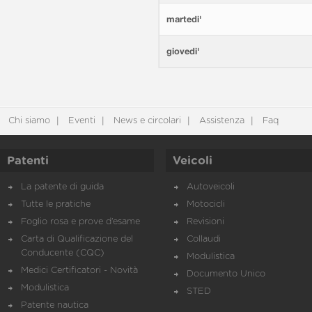
martedi'
giovedi'
Chi siamo
Eventi
News e circolari
Assistenza
Faq
Patenti
Veicoli
La patente di guida
Autoveicoli
Tutte le pratiche
Motocicli
Foglio rosa e prove d’esame
Revisioni
Carta di Qualificazione del
Collaudi
Conducente (CQC)
Modulistica
Medici Certificatori - Novità
Documento Unico
Modulistica
STED
Patente nautica