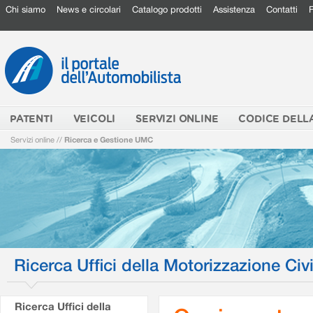
Chi siamo
News e circolari
Catalogo prodotti
Assistenza
Contatti
PATENTI
VEICOLI
SERVIZI ONLINE
CODICE DELL
Servizi online
//
Ricerca e Gestione UMC
Ricerca Uffici della Motorizzazione Civi
Ricerca Uffici della