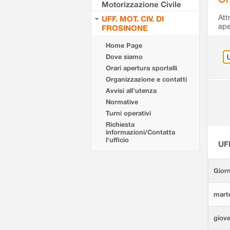
Motorizzazione Civile
Att
UFF. MOT. CIV. DI
ape
FROSINONE
Home Page
Dove siamo
Orari apertura sportelli
Organizzazione e contatti
Avvisi all'utenza
Normative
Turni operativi
Richiesta
informazioni/Contatta
l'ufficio
UF
Giorn
marte
giove