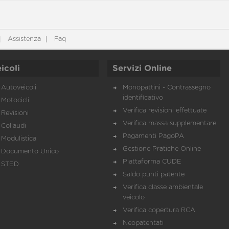
Assistenza
Faq
icoli
Servizi Online
Autoveicoli
Monopattini - Contrassegno
identificativo
Motocicli
Verifica revisioni effettuate
Revisioni
Verifica massa supplementare
Collaudi
Pagamenti PagoPA
Modulistica
Gestione Pratiche Online
Documento Unico
Piattaforma CUDE
STED
Saldo punti patente
Verifica classe ambientale
veicolo
Verifica copertura RCA
Neopatentati