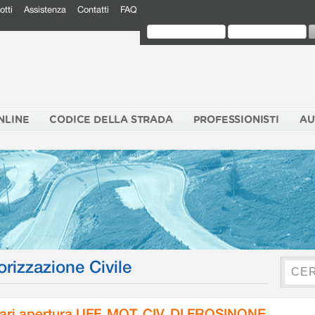
otti
Assistenza
Contatti
FAQ
NLINE
CODICE DELLA STRADA
PROFESSIONISTI
AU
orizzazione Civile
ari apertura UFF. MOT. CIV. DI FROSINONE