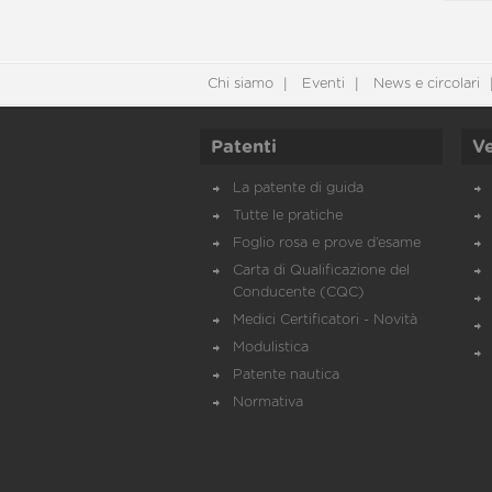
Chi siamo
Eventi
News e circolari
Patenti
Ve
La patente di guida
Tutte le pratiche
Foglio rosa e prove d’esame
Carta di Qualificazione del
Conducente (CQC)
Medici Certificatori - Novità
Modulistica
Patente nautica
Normativa