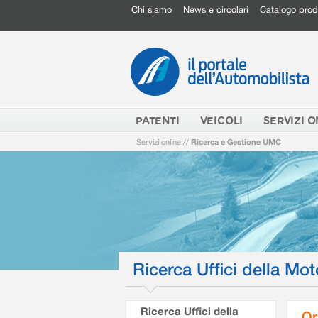
Chi siamo
News e circolari
Catalogo prod
PATENTI
VEICOLI
SERVIZI O
Servizi online
//
Ricerca e Gestione UMC
Ricerca Uffici della Mot
Ricerca Uffici della
Or