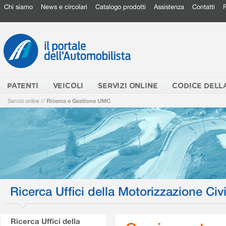
Chi siamo
News e circolari
Catalogo prodotti
Assistenza
Contatti
PATENTI
VEICOLI
SERVIZI ONLINE
CODICE DELL
Servizi online
//
Ricerca e Gestione UMC
Ricerca Uffici della Motorizzazione Civi
Ricerca Uffici della