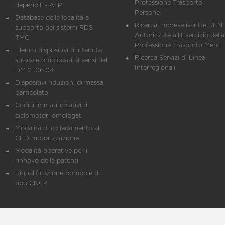
Professione Trasporto
deperibili - ATP
Persone
Database delle località a
Ricerca Imprese iscritte REN 
supporto dei sistemi RDS
Autorizzate all'Esercizio della
TMC
Professione Trasporto Merci
Elenco dispositivi di ritenuta
Ricerca Servizi di Linea
stradale omologati ai sensi del
Interregionali
DM 21.06.04
Dispositivi riduzioni di massa
particolato
Codici immatricolativi di
ciclomotori omologati
Modalità di collegamento al
CED motorizzazione
Modalità operative per il
rinnovo delle patenti
Riqualificazione bombole di
tipo CNG4