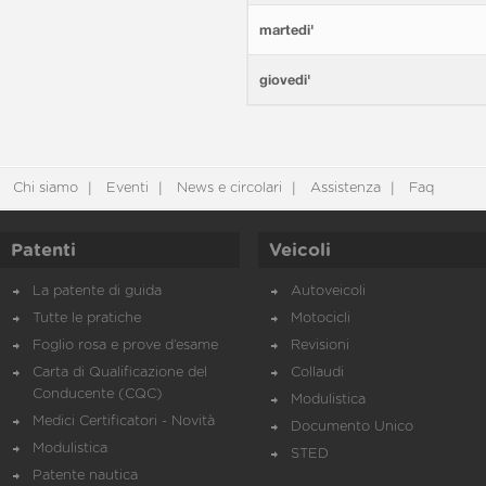
martedi'
giovedi'
Chi siamo
Eventi
News e circolari
Assistenza
Faq
Patenti
Veicoli
La patente di guida
Autoveicoli
Tutte le pratiche
Motocicli
Foglio rosa e prove d’esame
Revisioni
Carta di Qualificazione del
Collaudi
Conducente (CQC)
Modulistica
Medici Certificatori - Novità
Documento Unico
Modulistica
STED
Patente nautica