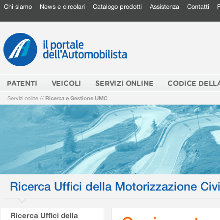
Chi siamo
News e circolari
Catalogo prodotti
Assistenza
Contatti
PATENTI
VEICOLI
SERVIZI ONLINE
CODICE DELL
Servizi online
//
Ricerca e Gestione UMC
Ricerca Uffici della Motorizzazione Civi
Ricerca Uffici della