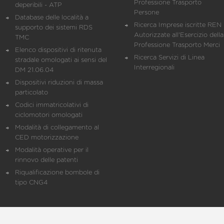
Professione Trasporto
deperibili - ATP
Persone
Database delle località a
Ricerca Imprese iscritte REN 
supporto dei sistemi RDS
Autorizzate all'Esercizio della
TMC
Professione Trasporto Merci
Elenco dispositivi di ritenuta
Ricerca Servizi di Linea
stradale omologati ai sensi del
Interregionali
DM 21.06.04
Dispositivi riduzioni di massa
particolato
Codici immatricolativi di
ciclomotori omologati
Modalità di collegamento al
CED motorizzazione
Modalità operative per il
rinnovo delle patenti
Riqualificazione bombole di
tipo CNG4