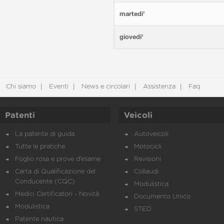
martedi'
giovedi'
Chi siamo
Eventi
News e circolari
Assistenza
Faq
Patenti
Veicoli
La patente di guida
Autoveicoli
Tutte le pratiche
Motocicli
Foglio rosa e prove d’esame
Revisioni
Carta di Qualificazione del
Collaudi
Conducente (CQC)
Modulistica
Medici Certificatori - Novità
Documento Unico
Modulistica
STED
Patente nautica