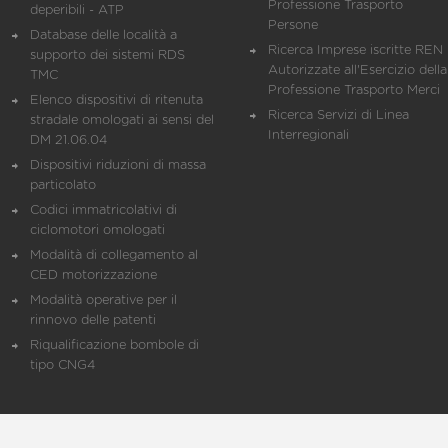
Professione Trasporto
deperibili - ATP
Persone
Database delle località a
Ricerca Imprese iscritte REN 
supporto dei sistemi RDS
Autorizzate all'Esercizio della
TMC
Professione Trasporto Merci
Elenco dispositivi di ritenuta
Ricerca Servizi di Linea
stradale omologati ai sensi del
Interregionali
DM 21.06.04
Dispositivi riduzioni di massa
particolato
Codici immatricolativi di
ciclomotori omologati
Modalità di collegamento al
CED motorizzazione
Modalità operative per il
rinnovo delle patenti
Riqualificazione bombole di
tipo CNG4