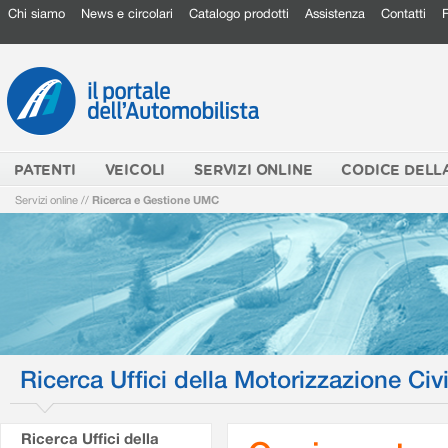
Chi siamo
News e circolari
Catalogo prodotti
Assistenza
Contatti
PATENTI
VEICOLI
SERVIZI ONLINE
CODICE DELL
Servizi online
//
Ricerca e Gestione UMC
Ricerca Uffici della Motorizzazione Civi
Ricerca Uffici della