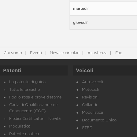
martedi'
giovedi'
Chi siamo
Eventi
News e circolari
Assistenza
Faq
Patenti
Veicoli
La patente di guida
Autoveicoli
Tutte le pratiche
Motocicli
Foglio rosa e prove d’esame
Revisioni
Carta di Qualificazione del
Collaudi
Conducente (CQC)
Modulistica
Medici Certificatori - Novità
Documento Unico
Modulistica
STED
Patente nautica