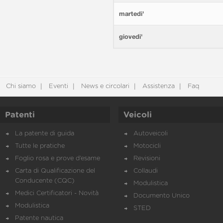
martedi'
giovedi'
Chi siamo
Eventi
News e circolari
Assistenza
Faq
Patenti
Veicoli
La patente di guida
Autoveicoli
Tutte le pratiche
Motocicli
Foglio rosa e prove d’esame
Revisioni
Carta di Qualificazione del
Collaudi
Conducente (CQC)
Modulistica
Medici Certificatori - Novità
Documento Unico
Modulistica
STED
Patente nautica