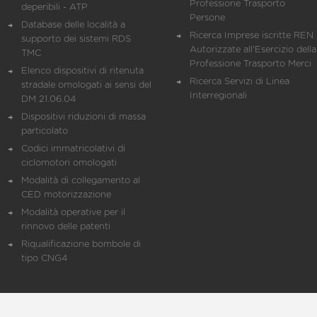
Professione Trasporto
deperibili - ATP
Persone
Database delle località a
Ricerca Imprese iscritte REN 
supporto dei sistemi RDS
Autorizzate all'Esercizio della
TMC
Professione Trasporto Merci
Elenco dispositivi di ritenuta
Ricerca Servizi di Linea
stradale omologati ai sensi del
Interregionali
DM 21.06.04
Dispositivi riduzioni di massa
particolato
Codici immatricolativi di
ciclomotori omologati
Modalità di collegamento al
CED motorizzazione
Modalità operative per il
rinnovo delle patenti
Riqualificazione bombole di
tipo CNG4