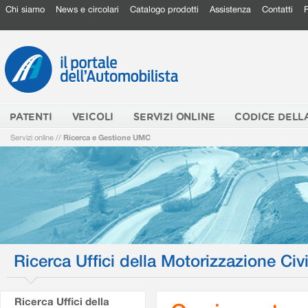
Chi siamo
News e circolari
Catalogo prodotti
Assistenza
Contatti
PATENTI
VEICOLI
SERVIZI ONLINE
CODICE DELL
Servizi online
//
Ricerca e Gestione UMC
Ricerca Uffici della Motorizzazione Civi
Ricerca Uffici della