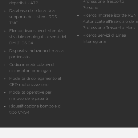
Professione Trasporto
deperibili - ATP
Persone
Database delle località a
Ricerca Imprese iscritte REN 
supporto dei sistemi RDS
Autorizzate all'Esercizio della
TMC
Professione Trasporto Merci
Elenco dispositivi di ritenuta
Ricerca Servizi di Linea
stradale omologati ai sensi del
Interregionali
DM 21.06.04
Dispositivi riduzioni di massa
particolato
Codici immatricolativi di
ciclomotori omologati
Modalità di collegamento al
CED motorizzazione
Modalità operative per il
rinnovo delle patenti
Riqualificazione bombole di
tipo CNG4