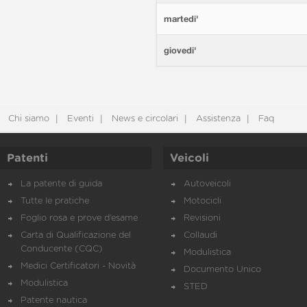
martedi'
giovedi'
Chi siamo
Eventi
News e circolari
Assistenza
Faq
Patenti
Veicoli
La patente di guida
Autoveicoli
Tutte le pratiche
Motocicli
Foglio rosa e prove d’esame
Revisioni
Carta di Qualificazione del
Collaudi
Conducente (CQC)
Modulistica
Medici Certificatori - Novità
Documento Unico
Modulistica
STED
Patente nautica