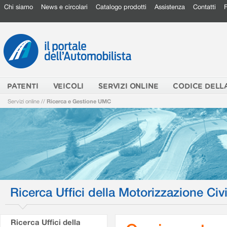
Chi siamo
News e circolari
Catalogo prodotti
Assistenza
Contatti
PATENTI
VEICOLI
SERVIZI ONLINE
CODICE DELL
Servizi online
//
Ricerca e Gestione UMC
Ricerca Uffici della Motorizzazione Civi
Ricerca Uffici della