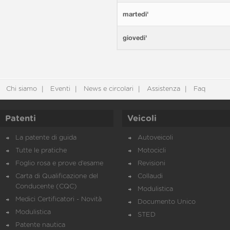
martedi'
giovedi'
Chi siamo
Eventi
News e circolari
Assistenza
Faq
Patenti
Veicoli
La patente di guida
Autoveicoli
Tutte le pratiche
Motocicli
Foglio rosa e prove d’esame
Revisioni
Carta di Qualificazione del
Collaudi
Conducente (CQC)
Modulistica
Medici Certificatori - Novità
Documento Unico
Modulistica
STED
Patente nautica