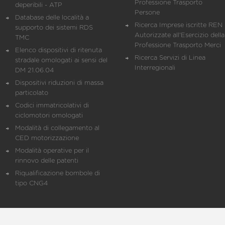
Professione Trasporto
deperibili - ATP
Persone
Database delle località a
Ricerca Imprese iscritte REN 
supporto dei sistemi RDS
Autorizzate all'Esercizio della
TMC
Professione Trasporto Merci
Elenco dispositivi di ritenuta
Ricerca Servizi di Linea
stradale omologati ai sensi del
Interregionali
DM 21.06.04
Dispositivi riduzioni di massa
particolato
Codici immatricolativi di
ciclomotori omologati
Modalità di collegamento al
CED motorizzazione
Modalità operative per il
rinnovo delle patenti
Riqualificazione bombole di
tipo CNG4