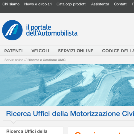
Chi siamo
News e circolari
Catalogo prodotti
Assistenza
Contatti
PATENTI
VEICOLI
SERVIZI ONLINE
CODICE DELL
Servizi online
//
Ricerca e Gestione UMC
Ricerca Uffici della Motorizzazione Civi
Ricerca Uffici della