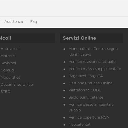
Assistenza
Faq
icoli
Servizi Online
Autoveicoli
Monopattini - Contrassegno
identificativo
Motocicli
Verifica revisioni effettuate
Revisioni
Verifica massa supplementare
Collaudi
Pagamenti PagoPA
Modulistica
Gestione Pratiche Online
Documento Unico
Piattaforma CUDE
STED
Saldo punti patente
Verifica classe ambientale
veicolo
Verifica copertura RCA
Neopatentati