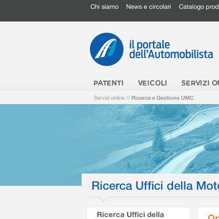
Chi siamo
News e circolari
Catalogo prod
PATENTI
VEICOLI
SERVIZI O
Servizi online
//
Ricerca e Gestione UMC
Ricerca Uffici della Mot
Ricerca Uffici della
Or