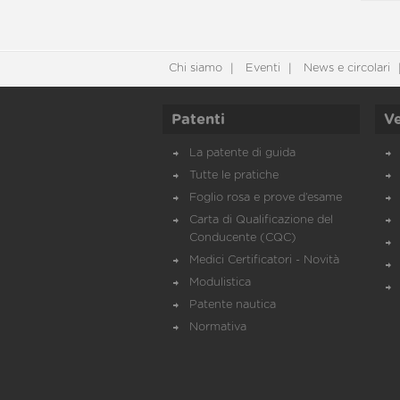
Chi siamo
Eventi
News e circolari
Patenti
Ve
La patente di guida
Tutte le pratiche
Foglio rosa e prove d’esame
Carta di Qualificazione del
Conducente (CQC)
Medici Certificatori - Novità
Modulistica
Patente nautica
Normativa