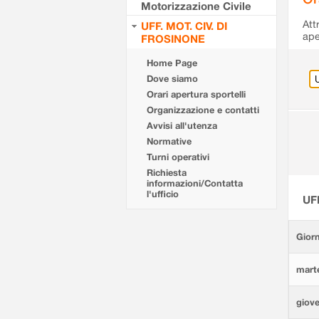
Motorizzazione Civile
Att
UFF. MOT. CIV. DI
ape
FROSINONE
Home Page
Dove siamo
Orari apertura sportelli
Organizzazione e contatti
Avvisi all'utenza
Normative
Turni operativi
Richiesta
informazioni/Contatta
l'ufficio
UF
Giorn
marte
giove