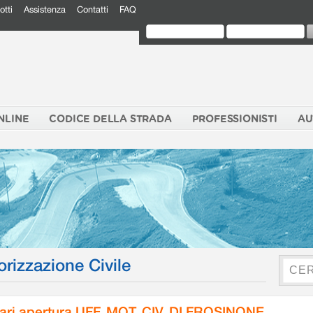
otti
Assistenza
Contatti
FAQ
NLINE
CODICE DELLA STRADA
PROFESSIONISTI
AU
orizzazione Civile
ari apertura UFF. MOT. CIV. DI FROSINONE