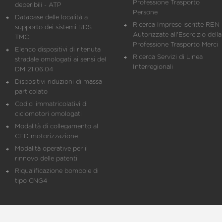
Professione Trasporto
deperibili - ATP
Persone
Database delle località a
Ricerca Imprese iscritte REN 
supporto dei sistemi RDS
Autorizzate all'Esercizio della
TMC
Professione Trasporto Merci
Elenco dispositivi di ritenuta
Ricerca Servizi di Linea
stradale omologati ai sensi del
Interregionali
DM 21.06.04
Dispositivi riduzioni di massa
particolato
Codici immatricolativi di
ciclomotori omologati
Modalità di collegamento al
CED motorizzazione
Modalità operative per il
rinnovo delle patenti
Riqualificazione bombole di
tipo CNG4