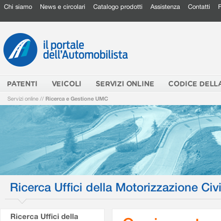
Chi siamo
News e circolari
Catalogo prodotti
Assistenza
Contatti
PATENTI
VEICOLI
SERVIZI ONLINE
CODICE DELL
Servizi online
//
Ricerca e Gestione UMC
Ricerca Uffici della Motorizzazione Civi
Ricerca Uffici della