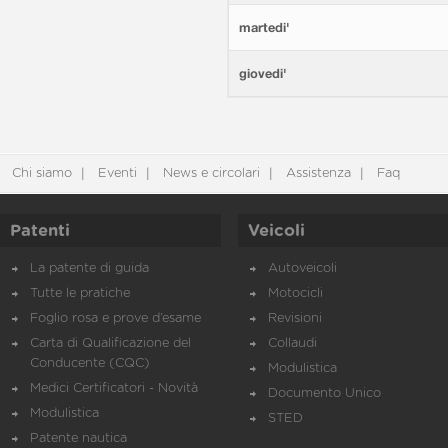
martedi'
giovedi'
Chi siamo
Eventi
News e circolari
Assistenza
Faq
Patenti
Veicoli
La patente di guida
Autoveicoli
Tutte le pratiche
Motocicli
Foglio rosa e prove d’esame
Revisioni
Carta di Qualificazione del
Collaudi
Conducente (CQC)
Modulistica
Medici Certificatori - Novità
Documento Unico
Modulistica
STED
Patente nautica