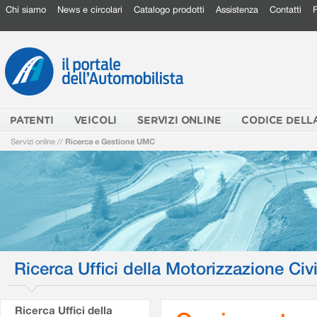
Chi siamo
News e circolari
Catalogo prodotti
Assistenza
Contatti
PATENTI
VEICOLI
SERVIZI ONLINE
CODICE DELL
Servizi online
//
Ricerca e Gestione UMC
Ricerca Uffici della Motorizzazione Civi
Ricerca Uffici della