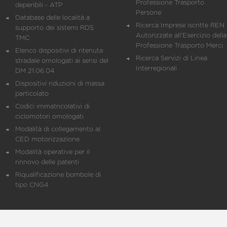
Professione Trasporto
deperibili - ATP
Persone
Database delle località a
Ricerca Imprese iscritte REN 
supporto dei sistemi RDS
Autorizzate all'Esercizio della
TMC
Professione Trasporto Merci
Elenco dispositivi di ritenuta
Ricerca Servizi di Linea
stradale omologati ai sensi del
Interregionali
DM 21.06.04
Dispositivi riduzioni di massa
particolato
Codici immatricolativi di
ciclomotori omologati
Modalità di collegamento al
CED motorizzazione
Modalità operative per il
rinnovo delle patenti
Riqualificazione bombole di
tipo CNG4