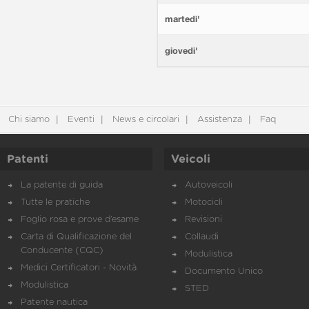
martedi'
giovedi'
Chi siamo
Eventi
News e circolari
Assistenza
Faq
Patenti
Veicoli
La patente di guida
Autoveicoli
Tutte le pratiche
Motocicli
Foglio rosa e prove d’esame
Revisioni
Carta di Qualificazione del
Collaudi
Conducente (CQC)
Modulistica
Medici Certificatori - Novità
Documento Unico
Modulistica
STED
Patente nautica