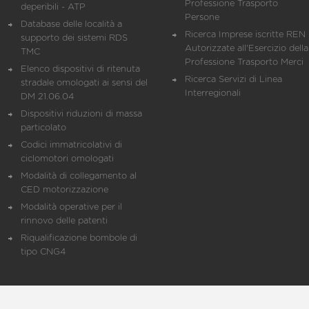
Professione Trasporto
deperibili - ATP
Persone
Database delle località a
Ricerca Imprese iscritte REN 
supporto dei sistemi RDS
Autorizzate all'Esercizio della
TMC
Professione Trasporto Merci
Elenco dispositivi di ritenuta
Ricerca Servizi di Linea
stradale omologati ai sensi del
Interregionali
DM 21.06.04
Dispositivi riduzioni di massa
particolato
Codici immatricolativi di
ciclomotori omologati
Modalità di collegamento al
CED motorizzazione
Modalità operative per il
rinnovo delle patenti
Riqualificazione bombole di
tipo CNG4