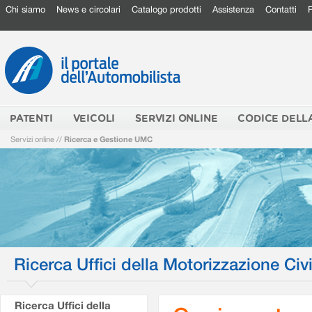
Chi siamo
News e circolari
Catalogo prodotti
Assistenza
Contatti
PATENTI
VEICOLI
SERVIZI ONLINE
CODICE DELL
Servizi online
//
Ricerca e Gestione UMC
Ricerca Uffici della Motorizzazione Civi
Ricerca Uffici della