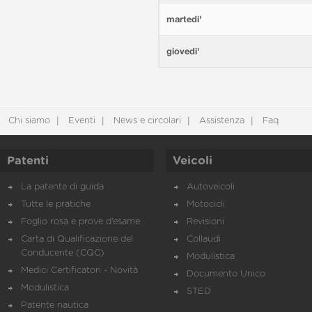
martedi'
giovedi'
Chi siamo
Eventi
News e circolari
Assistenza
Faq
Patenti
Veicoli
La patente di guida
Autoveicoli
Tutte le pratiche
Motocicli
Foglio rosa e prove d’esame
Revisioni
Carta di Qualificazione del
Collaudi
Conducente (CQC)
Modulistica
Medici Certificatori - Novità
Documento Unico
Modulistica
STED
Patente nautica