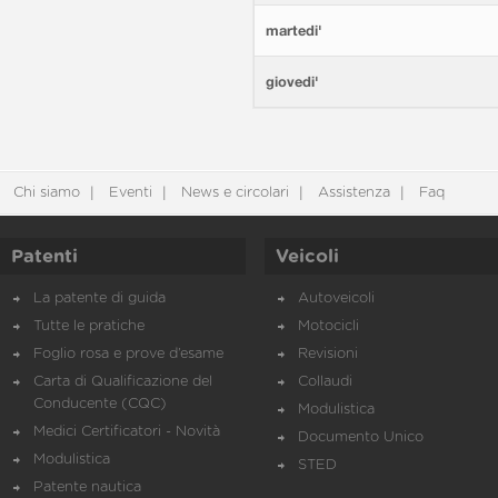
martedi'
giovedi'
Chi siamo
Eventi
News e circolari
Assistenza
Faq
Patenti
Veicoli
La patente di guida
Autoveicoli
Tutte le pratiche
Motocicli
Foglio rosa e prove d’esame
Revisioni
Carta di Qualificazione del
Collaudi
Conducente (CQC)
Modulistica
Medici Certificatori - Novità
Documento Unico
Modulistica
STED
Patente nautica