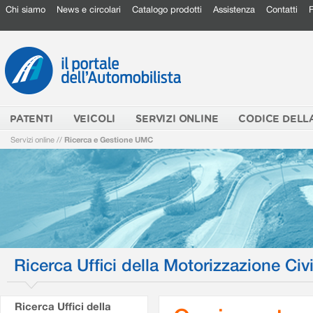
Chi siamo
News e circolari
Catalogo prodotti
Assistenza
Contatti
PATENTI
VEICOLI
SERVIZI ONLINE
CODICE DELL
Servizi online
//
Ricerca e Gestione UMC
Ricerca Uffici della Motorizzazione Civi
Ricerca Uffici della