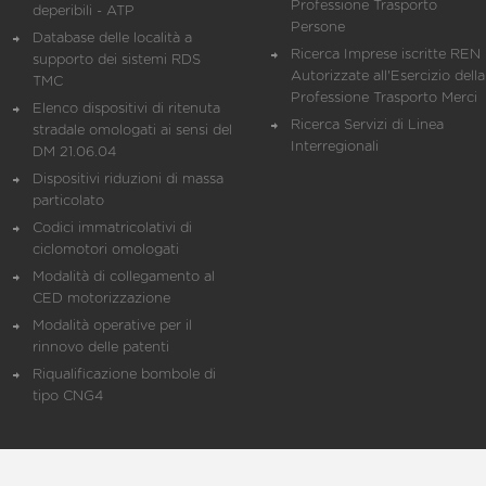
Professione Trasporto
deperibili - ATP
Persone
Database delle località a
Ricerca Imprese iscritte REN 
supporto dei sistemi RDS
Autorizzate all'Esercizio della
TMC
Professione Trasporto Merci
Elenco dispositivi di ritenuta
Ricerca Servizi di Linea
stradale omologati ai sensi del
Interregionali
DM 21.06.04
Dispositivi riduzioni di massa
particolato
Codici immatricolativi di
ciclomotori omologati
Modalità di collegamento al
CED motorizzazione
Modalità operative per il
rinnovo delle patenti
Riqualificazione bombole di
tipo CNG4