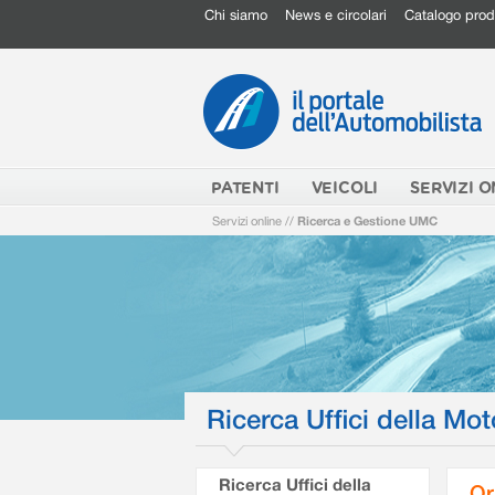
Chi siamo
News e circolari
Catalogo prod
PATENTI
VEICOLI
SERVIZI O
Servizi online
//
Ricerca e Gestione UMC
Ricerca Uffici della Mot
Ricerca Uffici della
Or