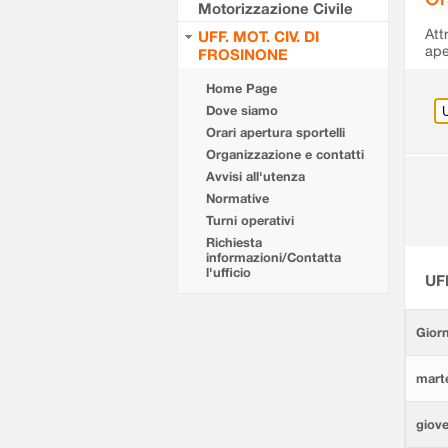
Motorizzazione Civile
Att
UFF. MOT. CIV. DI
ape
FROSINONE
Home Page
Dove siamo
Orari apertura sportelli
Organizzazione e contatti
Avvisi all'utenza
Normative
Turni operativi
Richiesta
informazioni/Contatta
l'ufficio
UF
Giorn
marte
giove