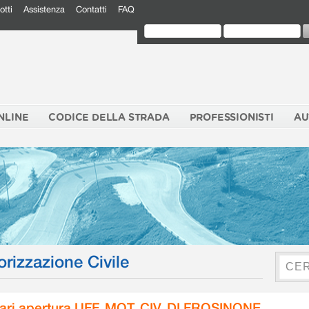
otti
Assistenza
Contatti
FAQ
NLINE
CODICE DELLA STRADA
PROFESSIONISTI
AU
orizzazione Civile
ari apertura UFF. MOT. CIV. DI FROSINONE