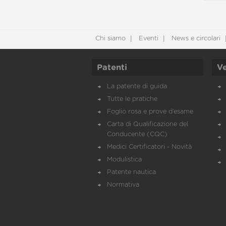
Chi siamo
Eventi
News e circolari
Patenti
Ve
La patente di guida
Tutte le pratiche
Foglio rosa e prove d’esame
Carta di Qualificazione del
Conducente (CQC)
Medici Certificatori - Novità
Modulistica
Patente nautica
Normativa