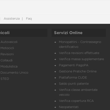
Assistenza
Faq
icoli
Servizi Online
Autoveicoli
Monopattini - Contrassegno
identificativo
Motocicli
Verifica revisioni effettuate
Revisioni
Verifica massa supplementare
Collaudi
Pagamenti PagoPA
Modulistica
Gestione Pratiche Online
Documento Unico
Piattaforma CUDE
STED
Saldo punti patente
Verifica classe ambientale
veicolo
Verifica copertura RCA
Neopatentati