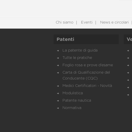
Chi siamo
Eventi
News e circolari
Patenti
Ve
La patente di guida
Tutte le pratiche
Foglio rosa e prove d’esame
Carta di Qualificazione del
Conducente (CQC)
Medici Certificatori - Novità
Modulistica
Patente nautica
Normativa