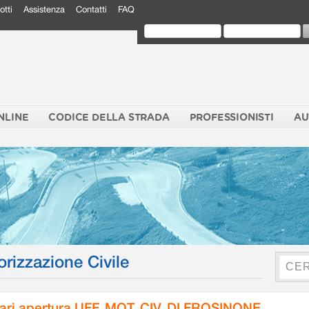
otti
Assistenza
Contatti
FAQ
NLINE
CODICE DELLA STRADA
PROFESSIONISTI
AU
orizzazione Civile
ari apertura UFF. MOT. CIV. DI FROSINONE