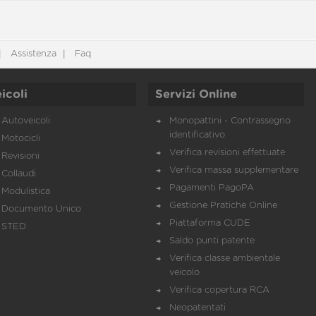
Assistenza
Faq
icoli
Servizi Online
Autoveicoli
Monopattini - Contrassegno
identificativo
Motocicli
Verifica revisioni effettuate
Revisioni
Verifica massa supplementare
Collaudi
Pagamenti PagoPA
Modulistica
Gestione Pratiche Online
Documento Unico
Piattaforma CUDE
STED
Saldo punti patente
Verifica classe ambientale
veicolo
Verifica copertura RCA
Neopatentati