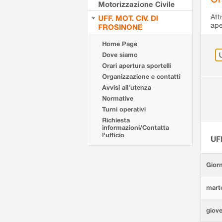
Motorizzazione Civile
Att
UFF. MOT. CIV. DI
ape
FROSINONE
Home Page
Dove siamo
Orari apertura sportelli
Organizzazione e contatti
Avvisi all'utenza
Normative
Turni operativi
Richiesta
informazioni/Contatta
l'ufficio
UF
Giorn
marte
giove