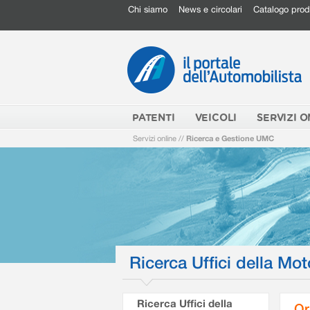
Chi siamo
News e circolari
Catalogo prod
PATENTI
VEICOLI
SERVIZI O
Servizi online
//
Ricerca e Gestione UMC
Ricerca Uffici della Mot
Ricerca Uffici della
Or