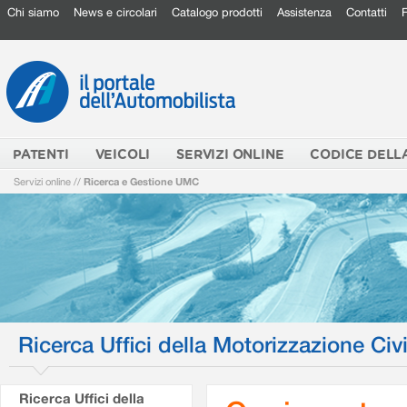
Chi siamo
News e circolari
Catalogo prodotti
Assistenza
Contatti
PATENTI
VEICOLI
SERVIZI ONLINE
CODICE DELL
Servizi online
//
Ricerca e Gestione UMC
Ricerca Uffici della Motorizzazione Civi
Ricerca Uffici della