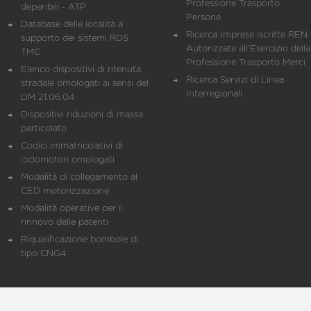
Professione Trasporto
deperibili - ATP
Persone
Database delle località a
Ricerca Imprese iscritte REN 
supporto dei sistemi RDS
Autorizzate all'Esercizio della
TMC
Professione Trasporto Merci
Elenco dispositivi di ritenuta
Ricerca Servizi di Linea
stradale omologati ai sensi del
Interregionali
DM 21.06.04
Dispositivi riduzioni di massa
particolato
Codici immatricolativi di
ciclomotori omologati
Modalità di collegamento al
CED motorizzazione
Modalità operative per il
rinnovo delle patenti
Riqualificazione bombole di
tipo CNG4