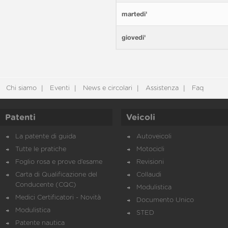
martedi'
giovedi'
Chi siamo
Eventi
News e circolari
Assistenza
Faq
Patenti
Veicoli
La patente di guida
Autoveicoli
Tutte le pratiche
Motocicli
Foglio rosa e prove d’esame
Revisioni
Carta di Qualificazione del
Collaudi
Conducente (CQC)
Modulistica
Medici Certificatori - Novità
Documento Unico
Modulistica
STED
Patente nautica