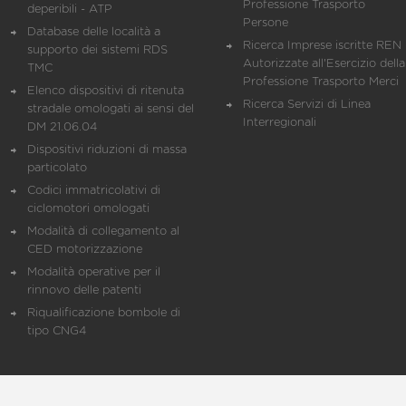
Professione Trasporto
deperibili - ATP
Persone
Database delle località a
Ricerca Imprese iscritte REN 
supporto dei sistemi RDS
Autorizzate all'Esercizio della
TMC
Professione Trasporto Merci
Elenco dispositivi di ritenuta
Ricerca Servizi di Linea
stradale omologati ai sensi del
Interregionali
DM 21.06.04
Dispositivi riduzioni di massa
particolato
Codici immatricolativi di
ciclomotori omologati
Modalità di collegamento al
CED motorizzazione
Modalità operative per il
rinnovo delle patenti
Riqualificazione bombole di
tipo CNG4