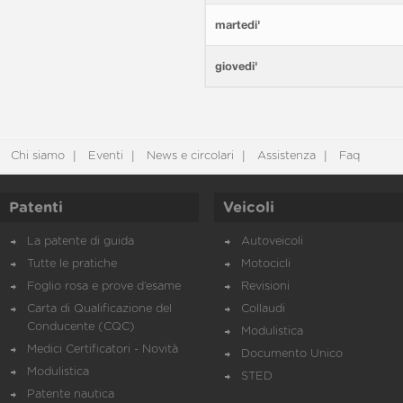
martedi'
giovedi'
Chi siamo
Eventi
News e circolari
Assistenza
Faq
Patenti
Veicoli
La patente di guida
Autoveicoli
Tutte le pratiche
Motocicli
Foglio rosa e prove d’esame
Revisioni
Carta di Qualificazione del
Collaudi
Conducente (CQC)
Modulistica
Medici Certificatori - Novità
Documento Unico
Modulistica
STED
Patente nautica