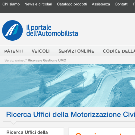
Chi siamo
News e circolari
Catalogo prodotti
Assistenza
Contatti
PATENTI
VEICOLI
SERVIZI ONLINE
CODICE DELL
Servizi online
//
Ricerca e Gestione UMC
Ricerca Uffici della Motorizzazione Civi
Ricerca Uffici della