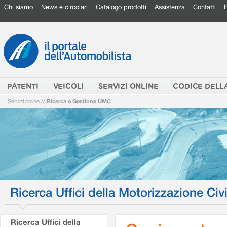
Chi siamo
News e circolari
Catalogo prodotti
Assistenza
Contatti
PATENTI
VEICOLI
SERVIZI ONLINE
CODICE DELL
Servizi online
//
Ricerca e Gestione UMC
Ricerca Uffici della Motorizzazione Civi
Ricerca Uffici della