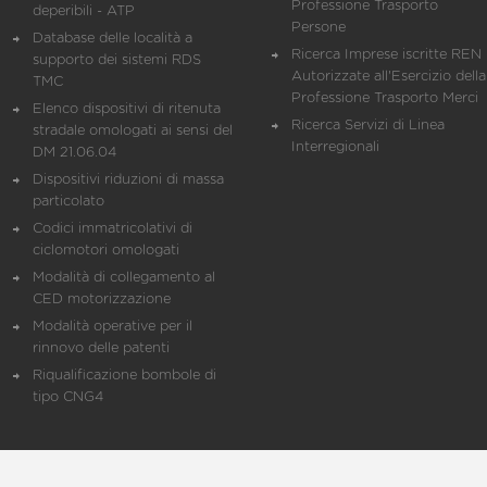
Professione Trasporto
deperibili - ATP
Persone
Database delle località a
Ricerca Imprese iscritte REN 
supporto dei sistemi RDS
Autorizzate all'Esercizio della
TMC
Professione Trasporto Merci
Elenco dispositivi di ritenuta
Ricerca Servizi di Linea
stradale omologati ai sensi del
Interregionali
DM 21.06.04
Dispositivi riduzioni di massa
particolato
Codici immatricolativi di
ciclomotori omologati
Modalità di collegamento al
CED motorizzazione
Modalità operative per il
rinnovo delle patenti
Riqualificazione bombole di
tipo CNG4