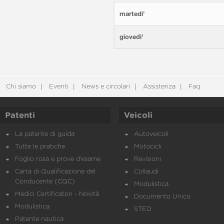
martedi'
giovedi'
Chi siamo
Eventi
News e circolari
Assistenza
Faq
Patenti
Veicoli
La patente di guida
Autoveicoli
Tutte le pratiche
Motocicli
Foglio rosa e prove d’esame
Revisioni
Carta di Qualificazione del
Collaudi
Conducente (CQC)
Modulistica
Medici Certificatori - Novità
Documento Unico
Modulistica
STED
Patente nautica