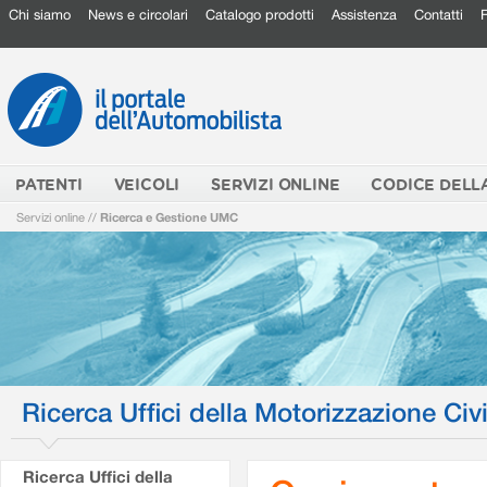
Chi siamo
News e circolari
Catalogo prodotti
Assistenza
Contatti
PATENTI
VEICOLI
SERVIZI ONLINE
CODICE DELL
Servizi online
//
Ricerca e Gestione UMC
Ricerca Uffici della Motorizzazione Civi
Ricerca Uffici della