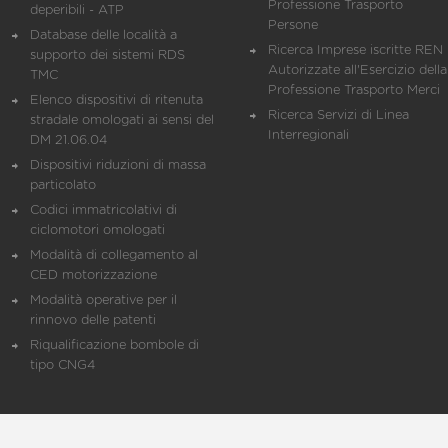
Professione Trasporto
deperibili - ATP
Persone
Database delle località a
Ricerca Imprese iscritte REN 
supporto dei sistemi RDS
Autorizzate all'Esercizio della
TMC
Professione Trasporto Merci
Elenco dispositivi di ritenuta
Ricerca Servizi di Linea
stradale omologati ai sensi del
Interregionali
DM 21.06.04
Dispositivi riduzioni di massa
particolato
Codici immatricolativi di
ciclomotori omologati
Modalità di collegamento al
CED motorizzazione
Modalità operative per il
rinnovo delle patenti
Riqualificazione bombole di
tipo CNG4