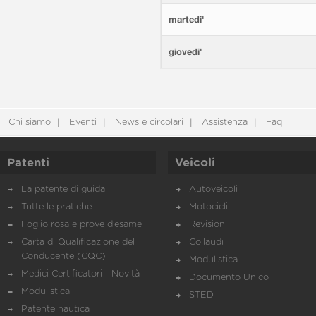
martedi'
giovedi'
Chi siamo
Eventi
News e circolari
Assistenza
Faq
Patenti
Veicoli
La patente di guida
Autoveicoli
Tutte le pratiche
Motocicli
Foglio rosa e prove d’esame
Revisioni
Carta di Qualificazione del
Collaudi
Conducente (CQC)
Modulistica
Medici Certificatori - Novità
Documento Unico
Modulistica
STED
Patente nautica