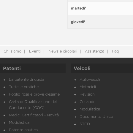
martedi'
giovedi'
Chi siamo
Eventi
News e circolari
Assistenza
Faq
Patenti
Veicoli
La patente di guida
Autoveicoli
Tutte le pratiche
Motocicli
Foglio rosa e prove d’esame
Revisioni
Carta di Qualificazione del
Collaudi
Conducente (CQC)
Modulistica
Medici Certificatori - Novità
Documento Unico
Modulistica
STED
Patente nautica