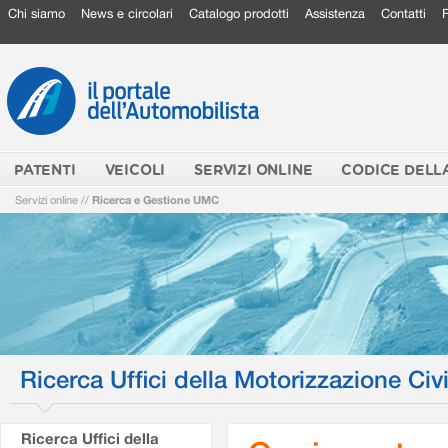
Chi siamo
News e circolari
Catalogo prodotti
Assistenza
Contatti
PATENTI
VEICOLI
SERVIZI ONLINE
CODICE DELL
Servizi online
//
Ricerca e Gestione UMC
Ricerca Uffici della Motorizzazione Civi
Ricerca Uffici della