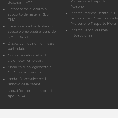
Professione Trasporto
deperibili - ATP
Persone
Database delle località a
Ricerca Imprese iscritte REN 
supporto dei sistemi RDS
Autorizzate all'Esercizio della
TMC
Professione Trasporto Merci
Elenco dispositivi di ritenuta
Ricerca Servizi di Linea
stradale omologati ai sensi del
Interregionali
DM 21.06.04
Dispositivi riduzioni di massa
particolato
Codici immatricolativi di
ciclomotori omologati
Modalità di collegamento al
CED motorizzazione
Modalità operative per il
rinnovo delle patenti
Riqualificazione bombole di
tipo CNG4