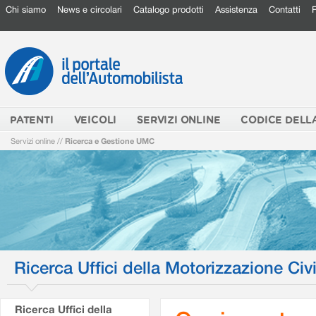
Chi siamo
News e circolari
Catalogo prodotti
Assistenza
Contatti
PATENTI
VEICOLI
SERVIZI ONLINE
CODICE DELL
Servizi online
//
Ricerca e Gestione UMC
Ricerca Uffici della Motorizzazione Civi
Ricerca Uffici della