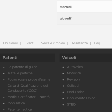
martedi'
giovedi'
Chi siamo
Eventi
News e circolari
Assistenza
Faq
Patenti
Veicoli
La patente di guida
Autoveicoli
Tutte le pratiche
Motocicli
Foglio rosa e prove d’esame
Revisioni
Carta di Qualificazione del
Collaudi
Conducente (CQC)
Modulistica
Medici Certificatori - Novità
Documento Unico
Modulistica
STED
Patente nautica