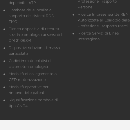
Professione Trasporto
deperibili - ATP
Persone
Database delle località a
Ricerca Imprese iscritte REN 
supporto dei sistemi RDS
Autorizzate all'Esercizio della
TMC
Professione Trasporto Merci
Elenco dispositivi di ritenuta
Ricerca Servizi di Linea
stradale omologati ai sensi del
Interregionali
DM 21.06.04
Dispositivi riduzioni di massa
particolato
Codici immatricolativi di
ciclomotori omologati
Modalità di collegamento al
CED motorizzazione
Modalità operative per il
rinnovo delle patenti
Riqualificazione bombole di
tipo CNG4