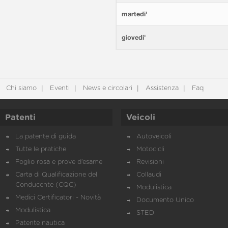
martedi'
giovedi'
Chi siamo
Eventi
News e circolari
Assistenza
Faq
Patenti
Veicoli
La patente di guida
Autoveicoli
Tutte le pratiche
Motocicli
Foglio rosa e prove d’esame
Revisioni
Carta di Qualificazione del
Collaudi
Conducente (CQC)
Modulistica
Medici Certificatori - Novità
Documento Unico
Modulistica
STED
Patente nautica