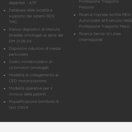
Professione Trasporto
deperibili - ATP
Persone
Database delle località a
Ricerca Imprese iscritte REN 
supporto dei sistemi RDS
Autorizzate all'Esercizio della
TMC
Professione Trasporto Merci
Elenco dispositivi di ritenuta
Ricerca Servizi di Linea
stradale omologati ai sensi del
Interregionali
DM 21.06.04
Dispositivi riduzioni di massa
particolato
Codici immatricolativi di
ciclomotori omologati
Modalità di collegamento al
CED motorizzazione
Modalità operative per il
rinnovo delle patenti
Riqualificazione bombole di
tipo CNG4