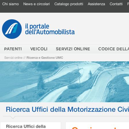
Chi siamo
News e circolari
Catalogo prodotti
Assistenza
Contatti
PATENTI
VEICOLI
SERVIZI ONLINE
CODICE DELL
Servizi online
//
Ricerca e Gestione UMC
Ricerca Uffici della Motorizzazione Civi
Ricerca Uffici della