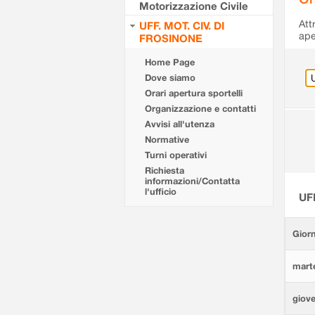
Motorizzazione Civile
Att
UFF. MOT. CIV. DI
ape
FROSINONE
Home Page
Dove siamo
Orari apertura sportelli
Organizzazione e contatti
Avvisi all'utenza
Normative
Turni operativi
Richiesta
informazioni/Contatta
l'ufficio
UF
Giorn
marte
giove