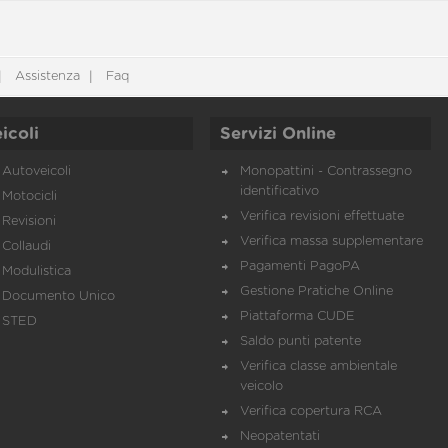
Assistenza
Faq
icoli
Servizi Online
Autoveicoli
Monopattini - Contrassegno
identificativo
Motocicli
Verifica revisioni effettuate
Revisioni
Verifica massa supplementare
Collaudi
Pagamenti PagoPA
Modulistica
Gestione Pratiche Online
Documento Unico
Piattaforma CUDE
STED
Saldo punti patente
Verifica classe ambientale
veicolo
Verifica copertura RCA
Neopatentati