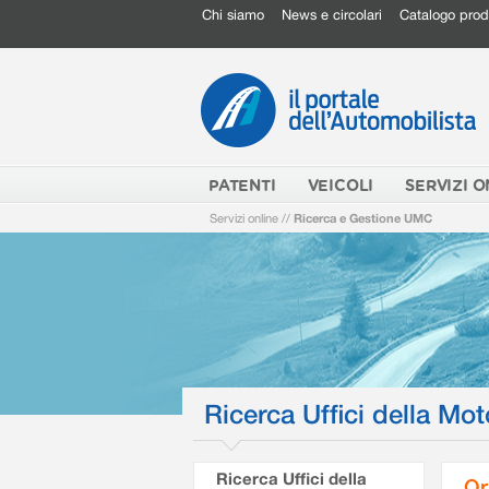
Chi siamo
News e circolari
Catalogo prod
PATENTI
VEICOLI
SERVIZI O
Servizi online
//
Ricerca e Gestione UMC
Ricerca Uffici della Mot
Ricerca Uffici della
Or