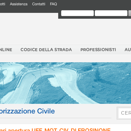
otti
Assistenza
Contatti
FAQ
NLINE
CODICE DELLA STRADA
PROFESSIONISTI
AU
orizzazione Civile
ari apertura UFF. MOT. CIV. DI FROSINONE