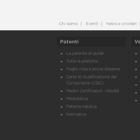
Chi siamo
Eventi
News e circolari
Patenti
Ve
La patente di guida
Tutte le pratiche
Foglio rosa e prove d’esame
Carta di Qualificazione del
Conducente (CQC)
Medici Certificatori - Novità
Modulistica
Patente nautica
Normativa