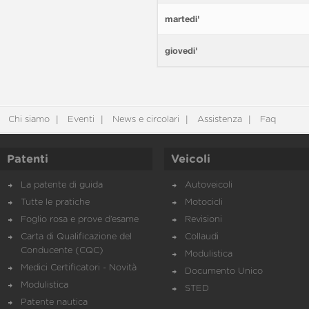
martedi'
giovedi'
Chi siamo
Eventi
News e circolari
Assistenza
Faq
Patenti
Veicoli
La patente di guida
Autoveicoli
Tutte le pratiche
Motocicli
Foglio rosa e prove d’esame
Revisioni
Carta di Qualificazione del
Collaudi
Conducente (CQC)
Modulistica
Medici Certificatori - Novità
Documento Unico
Modulistica
STED
Patente nautica