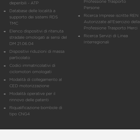
Professione Trasporto
deperibili - ATP
Persone
Database delle località a
Ricerca Imprese iscritte REN 
supporto dei sistemi RDS
Autorizzate all'Esercizio della
TMC
Professione Trasporto Merci
Elenco dispositivi di ritenuta
Ricerca Servizi di Linea
stradale omologati ai sensi del
Interregionali
DM 21.06.04
Dispositivi riduzioni di massa
particolato
Codici immatricolativi di
ciclomotori omologati
Modalità di collegamento al
CED motorizzazione
Modalità operative per il
rinnovo delle patenti
Riqualificazione bombole di
tipo CNG4