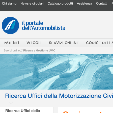
Chi siamo
News e circolari
Catalogo prodotti
Assistenza
Contatti
PATENTI
VEICOLI
SERVIZI ONLINE
CODICE DELL
Servizi online
//
Ricerca e Gestione UMC
Ricerca Uffici della Motorizzazione Civi
Ricerca Uffici della