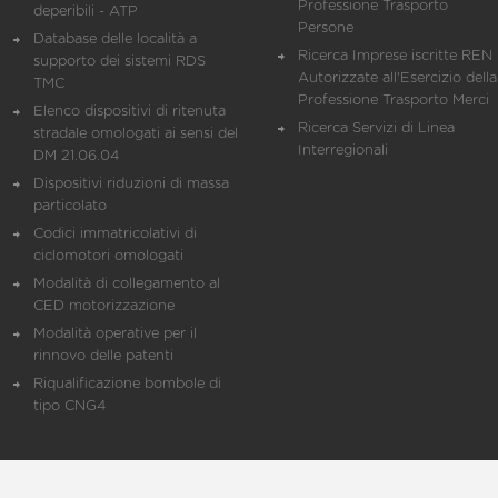
Professione Trasporto
deperibili - ATP
Persone
Database delle località a
Ricerca Imprese iscritte REN 
supporto dei sistemi RDS
Autorizzate all'Esercizio della
TMC
Professione Trasporto Merci
Elenco dispositivi di ritenuta
Ricerca Servizi di Linea
stradale omologati ai sensi del
Interregionali
DM 21.06.04
Dispositivi riduzioni di massa
particolato
Codici immatricolativi di
ciclomotori omologati
Modalità di collegamento al
CED motorizzazione
Modalità operative per il
rinnovo delle patenti
Riqualificazione bombole di
tipo CNG4