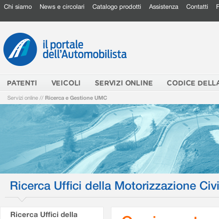
Chi siamo
News e circolari
Catalogo prodotti
Assistenza
Contatti
PATENTI
VEICOLI
SERVIZI ONLINE
CODICE DELL
Servizi online
//
Ricerca e Gestione UMC
Ricerca Uffici della Motorizzazione Civi
Ricerca Uffici della