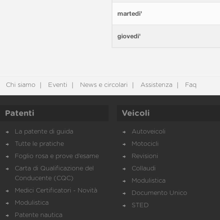
martedi'
giovedi'
Chi siamo
Eventi
News e circolari
Assistenza
Faq
Patenti
Veicoli
La patente di guida
Autoveicoli
Tutte le pratiche
Motocicli
Foglio rosa e prove d’esame
Revisioni
Carta di Qualificazione del
Collaudi
Conducente (CQC)
Modulistica
Medici Certificatori - Novità
Documento Unico
Modulistica
STED
Patente nautica