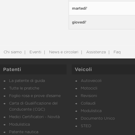
martedi'
giovedi'
Chi siamo
Eventi
News e circolari
Assistenza
Faq
Patenti
Veicoli
La patente di guida
Autoveicoli
Tutte le pratiche
Motocicli
Foglio rosa e prove d’esame
Revisioni
Carta di Qualificazione del
Collaudi
Conducente (CQC)
Modulistica
Medici Certificatori - Novità
Documento Unico
Modulistica
STED
Patente nautica