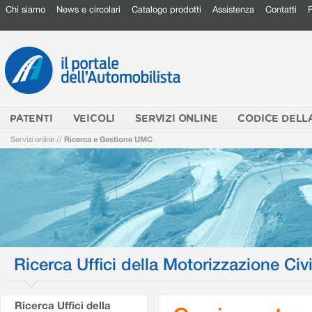
Chi siamo
News e circolari
Catalogo prodotti
Assistenza
Contatti
PATENTI
VEICOLI
SERVIZI ONLINE
CODICE DELL
Servizi online
//
Ricerca e Gestione UMC
Ricerca Uffici della Motorizzazione Civi
Ricerca Uffici della