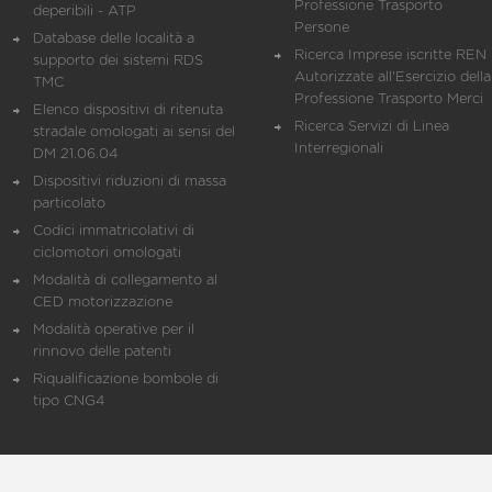
Professione Trasporto
deperibili - ATP
Persone
Database delle località a
Ricerca Imprese iscritte REN 
supporto dei sistemi RDS
Autorizzate all'Esercizio della
TMC
Professione Trasporto Merci
Elenco dispositivi di ritenuta
Ricerca Servizi di Linea
stradale omologati ai sensi del
Interregionali
DM 21.06.04
Dispositivi riduzioni di massa
particolato
Codici immatricolativi di
ciclomotori omologati
Modalità di collegamento al
CED motorizzazione
Modalità operative per il
rinnovo delle patenti
Riqualificazione bombole di
tipo CNG4