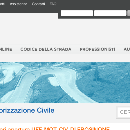
otti
Assistenza
Contatti
FAQ
NLINE
CODICE DELLA STRADA
PROFESSIONISTI
AU
orizzazione Civile
ari apertura UFF. MOT. CIV. DI FROSINONE