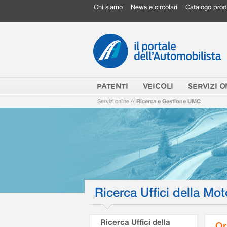
Chi siamo
News e circolari
Catalogo prod
PATENTI
VEICOLI
SERVIZI O
Servizi online
//
Ricerca e Gestione UMC
Ricerca Uffici della Mot
Ricerca Uffici della
Or