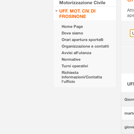
Motorizzazione Civile
Att
UFF. MOT. CIV. DI
ape
FROSINONE
Home Page
Dove siamo
Orari apertura sportelli
Organizzazione e contatti
Avvisi all'utenza
Normative
Turni operativi
Richiesta
informazioni/Contatta
l'ufficio
UF
Giorn
marte
giove