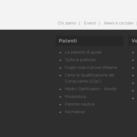
Chi siamo
Eventi
News e circolari
Patenti
Ve
La patente di guida
Tutte le pratiche
Foglio rosa e prove d’esame
Carta di Qualificazione del
Conducente (CQC)
Medici Certificatori - Novità
Modulistica
Patente nautica
Normativa