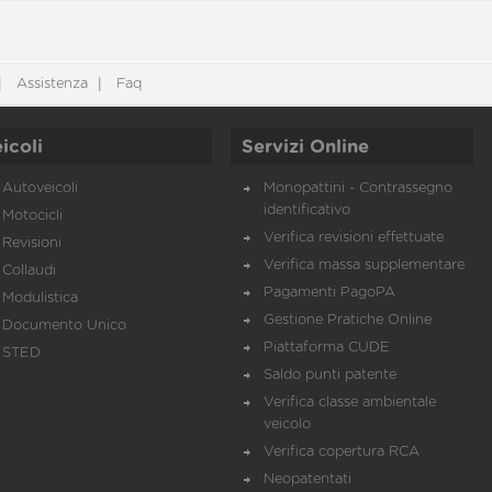
Assistenza
Faq
icoli
Servizi Online
Autoveicoli
Monopattini - Contrassegno
identificativo
Motocicli
Verifica revisioni effettuate
Revisioni
Verifica massa supplementare
Collaudi
Pagamenti PagoPA
Modulistica
Gestione Pratiche Online
Documento Unico
Piattaforma CUDE
STED
Saldo punti patente
Verifica classe ambientale
veicolo
Verifica copertura RCA
Neopatentati