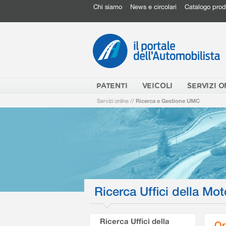
Chi siamo
News e circolari
Catalogo prod
PATENTI
VEICOLI
SERVIZI O
Servizi online
//
Ricerca e Gestione UMC
Ricerca Uffici della Mot
Ricerca Uffici della
Or