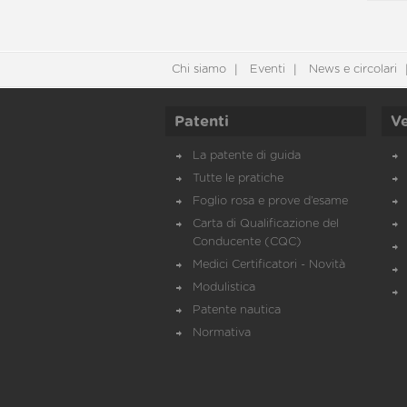
Chi siamo
Eventi
News e circolari
Patenti
Ve
La patente di guida
Tutte le pratiche
Foglio rosa e prove d’esame
Carta di Qualificazione del
Conducente (CQC)
Medici Certificatori - Novità
Modulistica
Patente nautica
Normativa