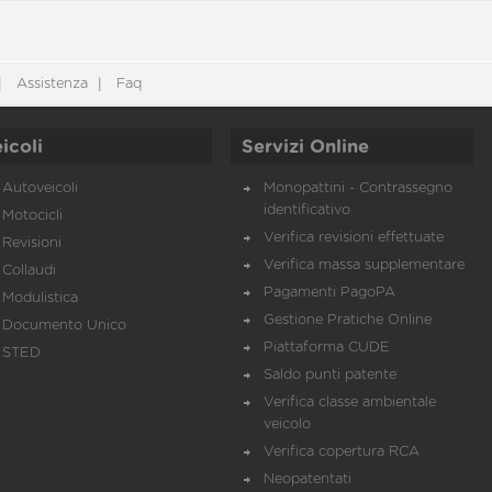
Assistenza
Faq
icoli
Servizi Online
Autoveicoli
Monopattini - Contrassegno
identificativo
Motocicli
Verifica revisioni effettuate
Revisioni
Verifica massa supplementare
Collaudi
Pagamenti PagoPA
Modulistica
Gestione Pratiche Online
Documento Unico
Piattaforma CUDE
STED
Saldo punti patente
Verifica classe ambientale
veicolo
Verifica copertura RCA
Neopatentati