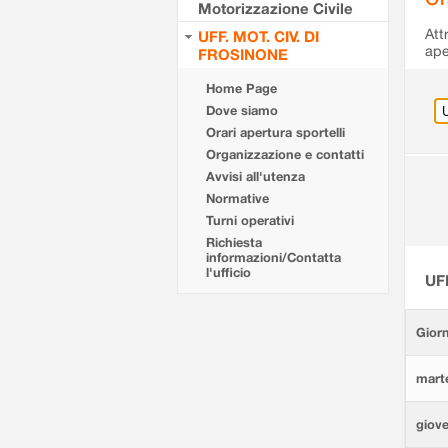
Motorizzazione Civile
Att
UFF. MOT. CIV. DI
ape
FROSINONE
Home Page
Dove siamo
Orari apertura sportelli
Organizzazione e contatti
Avvisi all'utenza
Normative
Turni operativi
Richiesta
informazioni/Contatta
l'ufficio
UF
Giorn
marte
giove