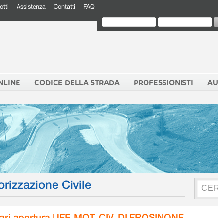
otti
Assistenza
Contatti
FAQ
NLINE
CODICE DELLA STRADA
PROFESSIONISTI
AU
orizzazione Civile
ari apertura UFF. MOT. CIV. DI FROSINONE