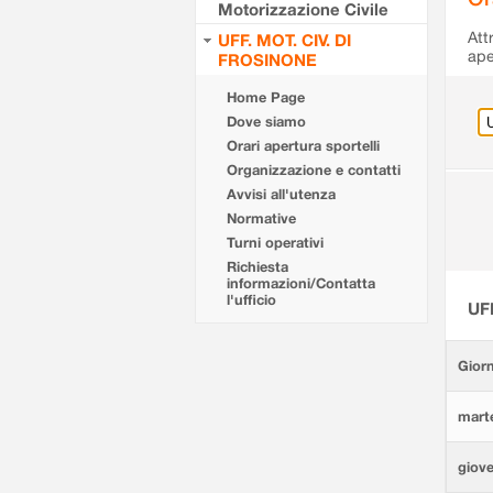
Motorizzazione Civile
Att
UFF. MOT. CIV. DI
ape
FROSINONE
Home Page
Dove siamo
Orari apertura sportelli
Organizzazione e contatti
Avvisi all'utenza
Normative
Turni operativi
Richiesta
informazioni/Contatta
l'ufficio
UF
Giorn
marte
giove