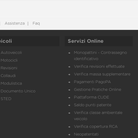
Assistenza
Faq
icoli
Servizi Online
Autoveicoli
Monopattini - Contrassegno
identificativo
Motocicli
Verifica revisioni effettuate
Revisioni
Verifica massa supplementare
Collaudi
Pagamenti PagoPA
Modulistica
Gestione Pratiche Online
Documento Unico
Piattaforma CUDE
STED
Saldo punti patente
Verifica classe ambientale
veicolo
Verifica copertura RCA
Neopatentati