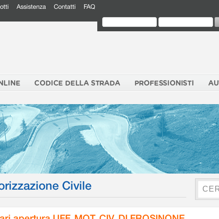
otti
Assistenza
Contatti
FAQ
NLINE
CODICE DELLA STRADA
PROFESSIONISTI
AU
orizzazione Civile
ari apertura UFF. MOT. CIV. DI FROSINONE