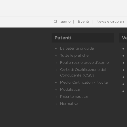
Chi siamo
Eventi
News e circolari
Patenti
Ve
La patente di guida
Tutte le pratiche
Foglio rosa e prove d’esame
Carta di Qualificazione del
Conducente (CQC)
Medici Certificatori - Novità
Modulistica
Patente nautica
Normativa