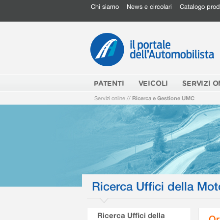
Chi siamo
News e circolari
Catalogo prod
PATENTI
VEICOLI
SERVIZI O
Servizi online
//
Ricerca e Gestione UMC
Ricerca Uffici della Mot
Ricerca Uffici della
Or