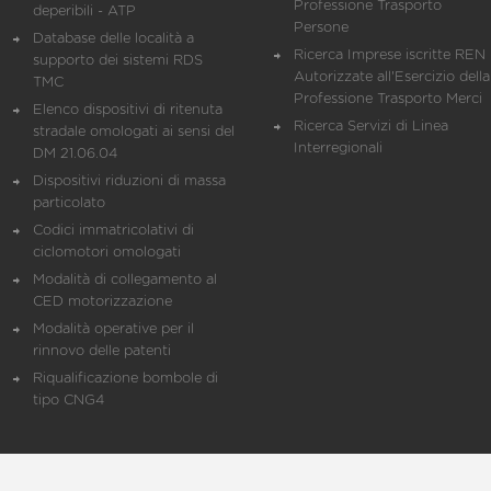
Professione Trasporto
deperibili - ATP
Persone
Database delle località a
Ricerca Imprese iscritte REN 
supporto dei sistemi RDS
Autorizzate all'Esercizio della
TMC
Professione Trasporto Merci
Elenco dispositivi di ritenuta
Ricerca Servizi di Linea
stradale omologati ai sensi del
Interregionali
DM 21.06.04
Dispositivi riduzioni di massa
particolato
Codici immatricolativi di
ciclomotori omologati
Modalità di collegamento al
CED motorizzazione
Modalità operative per il
rinnovo delle patenti
Riqualificazione bombole di
tipo CNG4