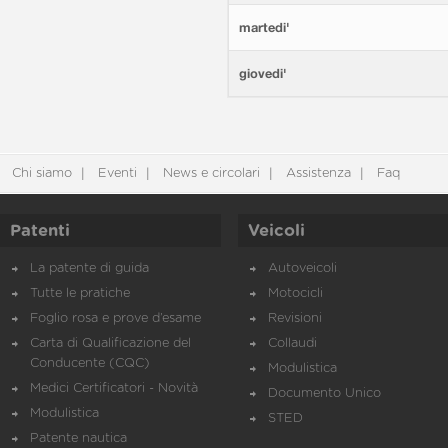
martedi'
giovedi'
Chi siamo
Eventi
News e circolari
Assistenza
Faq
Patenti
Veicoli
La patente di guida
Autoveicoli
Tutte le pratiche
Motocicli
Foglio rosa e prove d’esame
Revisioni
Carta di Qualificazione del
Collaudi
Conducente (CQC)
Modulistica
Medici Certificatori - Novità
Documento Unico
Modulistica
STED
Patente nautica