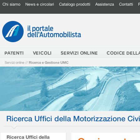
Chi siamo
News e circolari
Catalogo prodotti
Assistenza
Contatti
PATENTI
VEICOLI
SERVIZI ONLINE
CODICE DELL
Servizi online
//
Ricerca e Gestione UMC
Ricerca Uffici della Motorizzazione Civi
Ricerca Uffici della