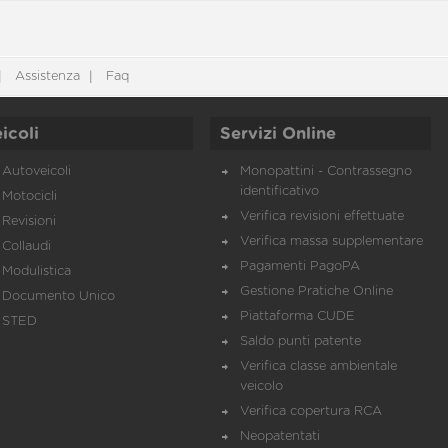
Assistenza
Faq
icoli
Servizi Online
Autoveicoli
Monopattini - Contrassegno
identificativo
Motocicli
Verifica revisioni effettuate
Revisioni
Verifica massa supplementare
Collaudi
Pagamenti PagoPA
Modulistica
Gestione Pratiche Online
Documento Unico
Piattaforma CUDE
STED
Saldo punti patente
Verifica classe ambientale
veicolo
Verifica copertura RCA
Neopatentati