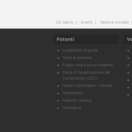
Chi siamo
Eventi
News e circolari
Patenti
Ve
La patente di guida
Tutte le pratiche
Foglio rosa e prove d’esame
Carta di Qualificazione del
Conducente (CQC)
Medici Certificatori - Novità
Modulistica
Patente nautica
Normativa