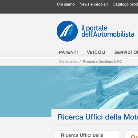
Chi siamo
News e circolari
Catalogo prod
PATENTI
VEICOLI
SERVIZI O
Servizi online
//
Ricerca e Gestione UMC
Ricerca Uffici della Mot
Ricerca Uffici della
Or