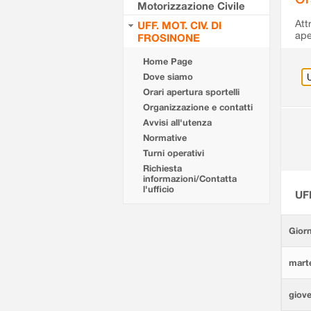
Motorizzazione Civile
Att
UFF. MOT. CIV. DI
ape
FROSINONE
Home Page
Dove siamo
Orari apertura sportelli
Organizzazione e contatti
Avvisi all'utenza
Normative
Turni operativi
Richiesta
informazioni/Contatta
l'ufficio
UF
Giorn
marte
giove