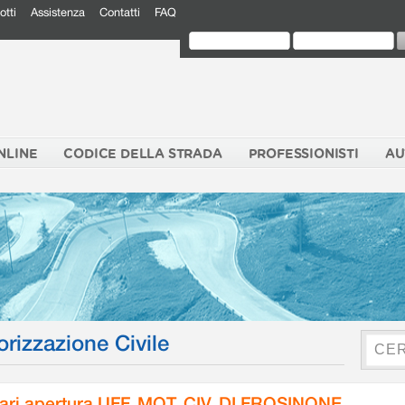
otti
Assistenza
Contatti
FAQ
NLINE
CODICE DELLA STRADA
PROFESSIONISTI
AU
orizzazione Civile
ari apertura UFF. MOT. CIV. DI FROSINONE