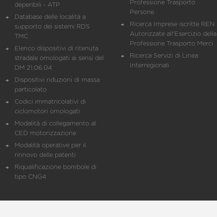
Professione Trasporto
deperibili - ATP
Persone
Database delle località a
Ricerca Imprese iscritte REN 
supporto dei sistemi RDS
Autorizzate all'Esercizio della
TMC
Professione Trasporto Merci
Elenco dispositivi di ritenuta
Ricerca Servizi di Linea
stradale omologati ai sensi del
Interregionali
DM 21.06.04
Dispositivi riduzioni di massa
particolato
Codici immatricolativi di
ciclomotori omologati
Modalità di collegamento al
CED motorizzazione
Modalità operative per il
rinnovo delle patenti
Riqualificazione bombole di
tipo CNG4