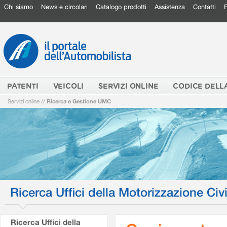
Chi siamo
News e circolari
Catalogo prodotti
Assistenza
Contatti
PATENTI
VEICOLI
SERVIZI ONLINE
CODICE DELL
Servizi online
//
Ricerca e Gestione UMC
Ricerca Uffici della Motorizzazione Civi
Ricerca Uffici della