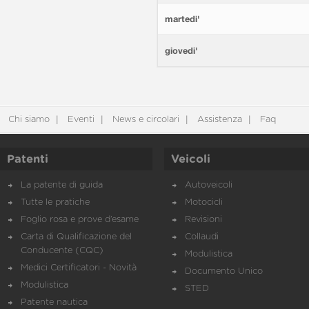
martedi'
giovedi'
Chi siamo
Eventi
News e circolari
Assistenza
Faq
Patenti
Veicoli
La patente di guida
Autoveicoli
Tutte le pratiche
Motocicli
Foglio rosa e prove d’esame
Revisioni
Carta di Qualificazione del
Collaudi
Conducente (CQC)
Modulistica
Medici Certificatori - Novità
Documento Unico
Modulistica
STED
Patente nautica