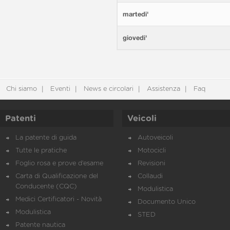
martedi'
giovedi'
Chi siamo
Eventi
News e circolari
Assistenza
Faq
Patenti
Veicoli
La patente di guida
Autoveicoli
Tutte le pratiche
Motocicli
Foglio rosa e prove d’esame
Revisioni
Carta di Qualificazione del
Collaudi
Conducente (CQC)
Modulistica
Medici Certificatori - Novità
Documento Unico
Modulistica
STED
Patente nautica