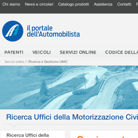
Chi siamo
News e circolari
Catalogo prodotti
Assistenza
Contatti
PATENTI
VEICOLI
SERVIZI ONLINE
CODICE DELL
Servizi online
//
Ricerca e Gestione UMC
Ricerca Uffici della Motorizzazione Civi
Ricerca Uffici della