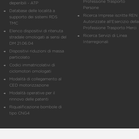
Professione Trasporto
deperibili - ATP
Persone
Database delle località a
Ricerca Imprese iscritte REN 
supporto dei sistemi RDS
Autorizzate all'Esercizio della
TMC
Professione Trasporto Merci
Elenco dispositivi di ritenuta
Ricerca Servizi di Linea
stradale omologati ai sensi del
Interregionali
DM 21.06.04
Dispositivi riduzioni di massa
particolato
Codici immatricolativi di
ciclomotori omologati
Modalità di collegamento al
CED motorizzazione
Modalità operative per il
rinnovo delle patenti
Riqualificazione bombole di
tipo CNG4