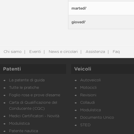
martedi'
giovedi'
Chi siamo
Eventi
News e circolari
Assistenza
Faq
Patenti
Veicoli
La patente di guida
Autoveicoli
Tutte le pratiche
Motocicli
Foglio rosa e prove d’esame
Revisioni
Carta di Qualificazione del
Collaudi
Conducente (CQC)
Modulistica
Medici Certificatori - Novità
Documento Unico
Modulistica
STED
Patente nautica