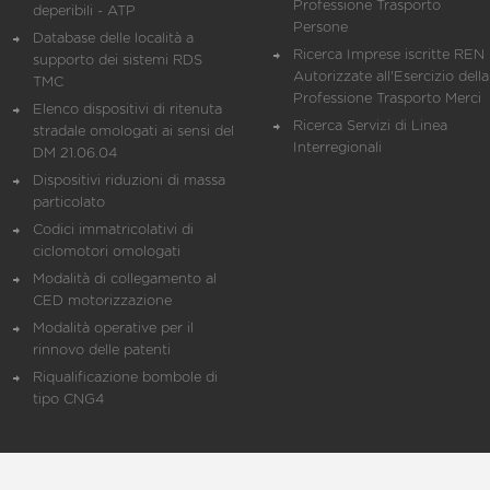
Professione Trasporto
deperibili - ATP
Persone
Database delle località a
Ricerca Imprese iscritte REN 
supporto dei sistemi RDS
Autorizzate all'Esercizio della
TMC
Professione Trasporto Merci
Elenco dispositivi di ritenuta
Ricerca Servizi di Linea
stradale omologati ai sensi del
Interregionali
DM 21.06.04
Dispositivi riduzioni di massa
particolato
Codici immatricolativi di
ciclomotori omologati
Modalità di collegamento al
CED motorizzazione
Modalità operative per il
rinnovo delle patenti
Riqualificazione bombole di
tipo CNG4