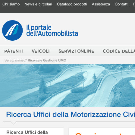
Chi siamo
News e circolari
Catalogo prodotti
Assistenza
Contatti
PATENTI
VEICOLI
SERVIZI ONLINE
CODICE DELL
Servizi online
//
Ricerca e Gestione UMC
Ricerca Uffici della Motorizzazione Civi
Ricerca Uffici della