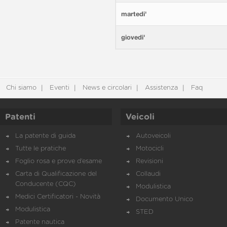
martedi'
giovedi'
Chi siamo
Eventi
News e circolari
Assistenza
Faq
Patenti
Veicoli
La patente di guida
Autoveicoli
Tutte le pratiche
Motocicli
Foglio rosa e prove d’esame
Revisioni
Carta di Qualificazione del
Collaudi
Conducente (CQC)
Modulistica
Medici Certificatori - Novità
Documento Unico
Modulistica
STED
Patente nautica