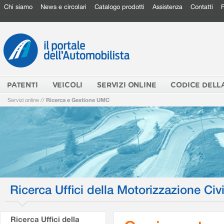
Chi siamo
News e circolari
Catalogo prodotti
Assistenza
Contatti
PATENTI
VEICOLI
SERVIZI ONLINE
CODICE DELL
Servizi online
//
Ricerca e Gestione UMC
Ricerca Uffici della Motorizzazione Civi
Ricerca Uffici della