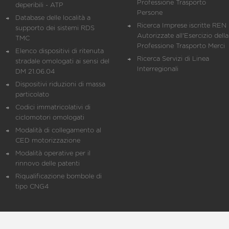
Professione Trasporto
deperibili - ATP
Persone
Database delle località a
Ricerca Imprese iscritte REN 
supporto dei sistemi RDS
Autorizzate all'Esercizio della
TMC
Professione Trasporto Merci
Elenco dispositivi di ritenuta
Ricerca Servizi di Linea
stradale omologati ai sensi del
Interregionali
DM 21.06.04
Dispositivi riduzioni di massa
particolato
Codici immatricolativi di
ciclomotori omologati
Modalità di collegamento al
CED motorizzazione
Modalità operative per il
rinnovo delle patenti
Riqualificazione bombole di
tipo CNG4